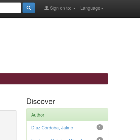
Sign on to:
Language
Discover
Author
Díaz Córdoba, Jaime
1