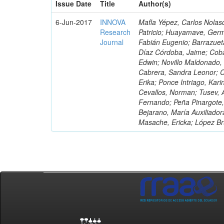
Issue Date
Title
Author(s)
6-Jun-2017
INNOVA
Mafla Yépez, Carlos Nolasc
Research
Patricio; Huayamave, Ger
Journal
Fabián Eugenio; Barrazuet
Díaz Córdoba, Jaime; Coba
Edwin; Novillo Maldonado,
Cabrera, Sandra Leonor; Co
Erika; Ponce Intriago, Kari
Cevallos, Norman; Tusev, 
Fernando; Peña Pinargote,
Bejarano, María Auxiliador
Masache, Ericka; López Br