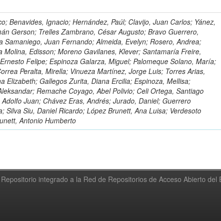
o; Benavides, Ignacio; Hernández, Paúl; Clavijo, Juan Carlos; Yánez,
mán Gerson; Trelles Zambrano, César Augusto; Bravo Guerrero,
a Samaniego, Juan Fernando; Almeida, Evelyn; Rosero, Andrea;
 Molina, Edisson; Moreno Gavilanes, Klever; Santamaría Freire,
 Ernesto Felipe; Espinoza Galarza, Miguel; Palomeque Solano, María;
rrea Peralta, Mirella; Vinueza Martínez, Jorge Luis; Torres Arias,
na Elizabeth; Gallegos Zurita, Diana Ercilia; Espinoza, Mellisa;
Aleksandar; Remache Coyago, Abel Polivio; Celi Ortega, Santiago
 Adolfo Juan; Chávez Eras, Andrés; Jurado, Daniel; Guerrero
a; Silva Siu, Daniel Ricardo; López Brunett, Ana Luisa; Verdesoto
unett, Antonio Humberto
Repositorio integrado a la Red de Repositorios de Acceso Abierto de