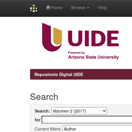
Home
Browse
Help
Skip
navigation
Repositorio Digital UIDE
Search
Search:
for
Current filters: