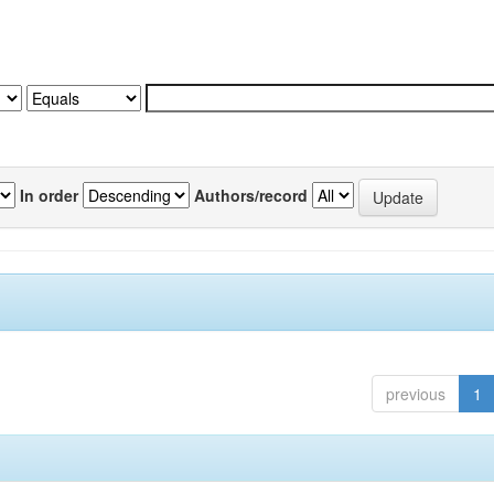
In order
Authors/record
previous
1