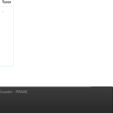
Tutor
-
l Ecuador - RRAAE