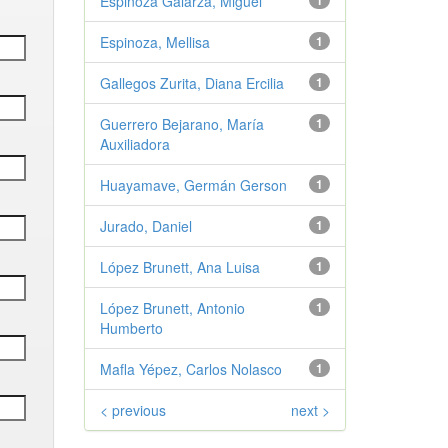
Espinoza Galarza, Miguel
1
Espinoza, Mellisa
1
Gallegos Zurita, Diana Ercilia
1
Guerrero Bejarano, María
1
Auxiliadora
Huayamave, Germán Gerson
1
Jurado, Daniel
1
López Brunett, Ana Luisa
1
López Brunett, Antonio
1
Humberto
Mafla Yépez, Carlos Nolasco
1
< previous
next >