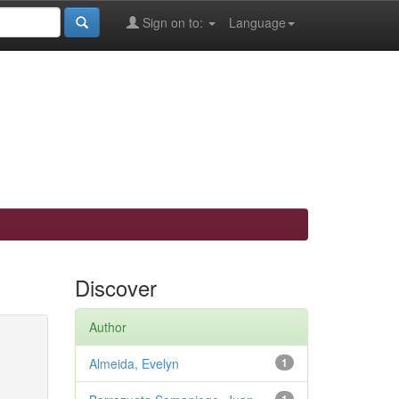
Sign on to:
Language
Discover
Author
Almeida, Evelyn
1