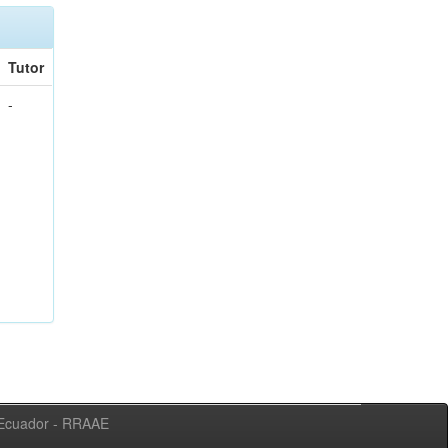
Tutor
-
l Ecuador - RRAAE