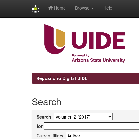
Home
Browse
Help
Skip
navigation
Repositorio Digital UIDE
Search
Search:
for
Current filters: