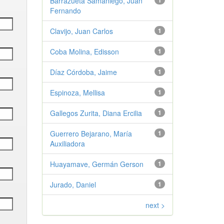
Barrazueta Samaniego, Juan
1
Fernando
Clavijo, Juan Carlos
1
Coba Molina, Edisson
1
Díaz Córdoba, Jaime
1
Espinoza, Mellisa
1
Gallegos Zurita, Diana Ercilia
1
Guerrero Bejarano, María
1
Auxiliadora
Huayamave, Germán Gerson
1
Jurado, Daniel
1
next >