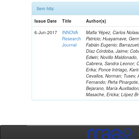
Item hits:
Issue Date
Title
Author(s)
6-Jun-2017
INNOVA
Mafla Yépez, Carlos Nolasc
Research
Patricio; Huayamave, Ger
Journal
Fabián Eugenio; Barrazuet
Díaz Córdoba, Jaime; Coba
Edwin; Novillo Maldonado,
Cabrera, Sandra Leonor; Co
Erika; Ponce Intriago, Kari
Cevallos, Norman; Tusev, 
Fernando; Peña Pinargote,
Bejarano, María Auxiliador
Masache, Ericka; López Br