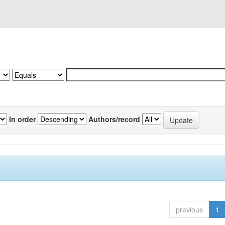
In order
Authors/record
previous
1