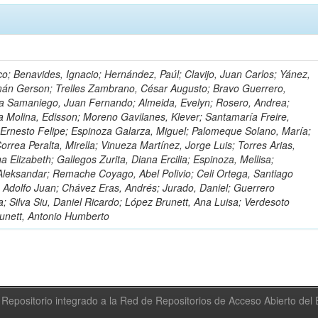
o; Benavides, Ignacio; Hernández, Paúl; Clavijo, Juan Carlos; Yánez,
mán Gerson; Trelles Zambrano, César Augusto; Bravo Guerrero,
a Samaniego, Juan Fernando; Almeida, Evelyn; Rosero, Andrea;
 Molina, Edisson; Moreno Gavilanes, Klever; Santamaría Freire,
 Ernesto Felipe; Espinoza Galarza, Miguel; Palomeque Solano, María;
rrea Peralta, Mirella; Vinueza Martínez, Jorge Luis; Torres Arias,
na Elizabeth; Gallegos Zurita, Diana Ercilia; Espinoza, Mellisa;
Aleksandar; Remache Coyago, Abel Polivio; Celi Ortega, Santiago
 Adolfo Juan; Chávez Eras, Andrés; Jurado, Daniel; Guerrero
a; Silva Siu, Daniel Ricardo; López Brunett, Ana Luisa; Verdesoto
unett, Antonio Humberto
Repositorio integrado a la Red de Repositorios de Acceso Abierto de