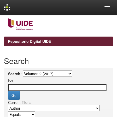
Skip
navigation
Repositorio Digital UIDE
Search
Search:
for
Current filters: