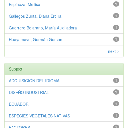
Espinoza, Mellisa
1
Gallegos Zurita, Diana Ercilia
1
Guerrero Bejarano, María Auxiliadora
1
Huayamave, Germán Gerson
1
next >
Subject
ADQUISICIÓN DEL IDIOMA
1
DISEÑO INDUSTRIAL
1
ECUADOR
1
ESPECIES VEGETALES NATIVAS
1
FACTORES
1