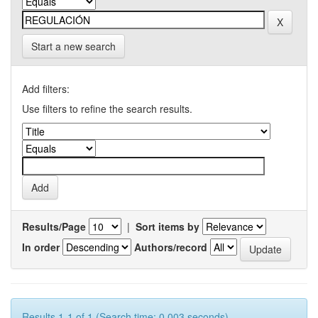
Start a new search
Add filters:
Use filters to refine the search results.
Results/Page
|
Sort items by
In order
Authors/record
Results 1-1 of 1 (Search time: 0.003 seconds).