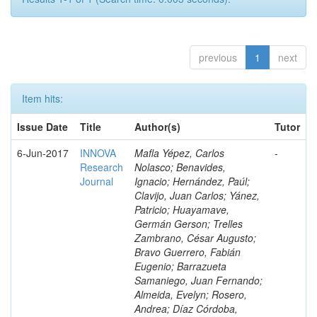
previous
1
next
Item hits:
Issue Date
Title
Author(s)
Tutor
6-Jun-2017
INNOVA
Mafla Yépez, Carlos
-
Research
Nolasco; Benavides,
Journal
Ignacio; Hernández, Paúl;
Clavijo, Juan Carlos; Yánez,
Patricio; Huayamave,
Germán Gerson; Trelles
Zambrano, César Augusto;
Bravo Guerrero, Fabián
Eugenio; Barrazueta
Samaniego, Juan Fernando;
Almeida, Evelyn; Rosero,
Andrea; Díaz Córdoba,