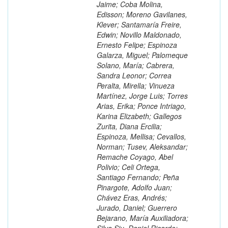
Jaime; Coba Molina,
Edisson; Moreno Gavilanes,
Klever; Santamaría Freire,
Edwin; Novillo Maldonado,
Ernesto Felipe; Espinoza
Galarza, Miguel; Palomeque
Solano, María; Cabrera,
Sandra Leonor; Correa
Peralta, Mirella; Vinueza
Martínez, Jorge Luis; Torres
Arias, Erika; Ponce Intriago,
Karina Elizabeth; Gallegos
Zurita, Diana Ercilia;
Espinoza, Mellisa; Cevallos,
Norman; Tusev, Aleksandar;
Remache Coyago, Abel
Polivio; Celi Ortega,
Santiago Fernando; Peña
Pinargote, Adolfo Juan;
Chávez Eras, Andrés;
Jurado, Daniel; Guerrero
Bejarano, María Auxiliadora;
Silva Siu, Daniel Ricardo;