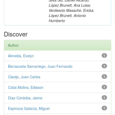
López Brunett, Ana Luisa;
Verdesoto Masache, Ericka;
López Brunett, Antonio
Humberto
Discover
Author
Almeida, Evelyn
1
Barrazueta Samaniego, Juan Fernando
1
Clavijo, Juan Carlos
1
Coba Molina, Edisson
1
Díaz Córdoba, Jaime
1
Espinoza Galarza, Miguel
1