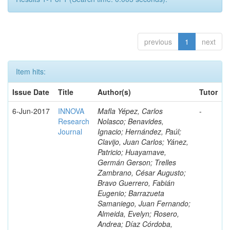
previous
1
next
Item hits:
Issue Date
Title
Author(s)
Tutor
6-Jun-2017
INNOVA
Mafla Yépez, Carlos
-
Research
Nolasco; Benavides,
Journal
Ignacio; Hernández, Paúl;
Clavijo, Juan Carlos; Yánez,
Patricio; Huayamave,
Germán Gerson; Trelles
Zambrano, César Augusto;
Bravo Guerrero, Fabián
Eugenio; Barrazueta
Samaniego, Juan Fernando;
Almeida, Evelyn; Rosero,
Andrea; Díaz Córdoba,