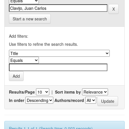
Start a new search
Add filters:
Use filters to refine the search results.
Results/Page
|
Sort items by
In order
Authors/record
Results 1-1 of 1 (Search time: 0.003 seconds).