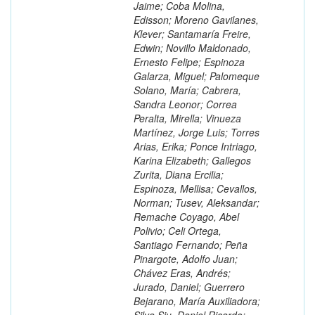
Jaime; Coba Molina,
Edisson; Moreno Gavilanes,
Klever; Santamaría Freire,
Edwin; Novillo Maldonado,
Ernesto Felipe; Espinoza
Galarza, Miguel; Palomeque
Solano, María; Cabrera,
Sandra Leonor; Correa
Peralta, Mirella; Vinueza
Martínez, Jorge Luis; Torres
Arias, Erika; Ponce Intriago,
Karina Elizabeth; Gallegos
Zurita, Diana Ercilia;
Espinoza, Mellisa; Cevallos,
Norman; Tusev, Aleksandar;
Remache Coyago, Abel
Polivio; Celi Ortega,
Santiago Fernando; Peña
Pinargote, Adolfo Juan;
Chávez Eras, Andrés;
Jurado, Daniel; Guerrero
Bejarano, María Auxiliadora;
Silva Siu, Daniel Ricardo;