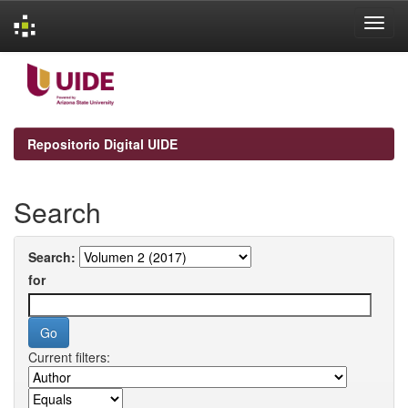
Skip
navigation
Repositorio Digital UIDE
Search
Search:
for
Current filters: