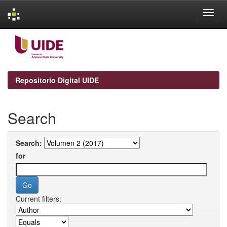
Skip
navigation
Repositorio Digital UIDE
Search
Search:
for
Current filters: