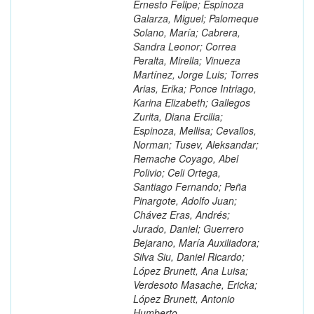
Ernesto Felipe; Espinoza
Galarza, Miguel; Palomeque
Solano, María; Cabrera,
Sandra Leonor; Correa
Peralta, Mirella; Vinueza
Martínez, Jorge Luis; Torres
Arias, Erika; Ponce Intriago,
Karina Elizabeth; Gallegos
Zurita, Diana Ercilia;
Espinoza, Mellisa; Cevallos,
Norman; Tusev, Aleksandar;
Remache Coyago, Abel
Polivio; Celi Ortega,
Santiago Fernando; Peña
Pinargote, Adolfo Juan;
Chávez Eras, Andrés;
Jurado, Daniel; Guerrero
Bejarano, María Auxiliadora;
Silva Siu, Daniel Ricardo;
López Brunett, Ana Luisa;
Verdesoto Masache, Ericka;
López Brunett, Antonio
Humberto