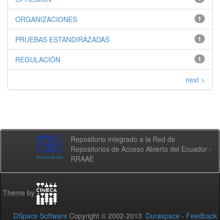
ORGANIZACIONES
1
PRUEBAS ESTANDIRAZADAS
1
REGULACIÓN
1
next >
Repositorio integrado a la Red de
Repositorios de Acceso Abierto del Ecuador -
RRAAE
Theme by
DSpace Software
Copyright © 2002-2013
Duraspace
-
Feedback