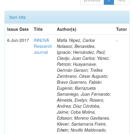
Item hits:
Issue Date
Title
Author(s)
Tutor
6-Jun-2017
INNOVA
Mafla Yépez, Carlos
-
Research
Nolasco; Benavides,
Journal
Ignacio; Hernández, Paúl;
Clavijo, Juan Carlos; Yánez,
Patricio; Huayamave,
Germán Gerson; Trelles
Zambrano, César Augusto;
Bravo Guerrero, Fabián
Eugenio; Barrazueta
Samaniego, Juan Fernando;
Almeida, Evelyn; Rosero,
Andrea; Díaz Córdoba,
Jaime; Coba Molina,
Edisson; Moreno Gavilanes,
Klever; Santamaría Freire,
Edwin; Novillo Maldonado,