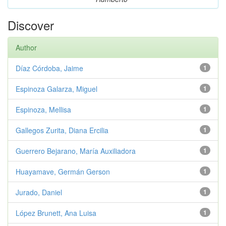
Discover
Author
Díaz Córdoba, Jaime
1
Espinoza Galarza, Miguel
1
Espinoza, Mellisa
1
Gallegos Zurita, Diana Ercilia
1
Guerrero Bejarano, María Auxiliadora
1
Huayamave, Germán Gerson
1
Jurado, Daniel
1
López Brunett, Ana Luisa
1