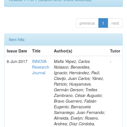
previous
1
next
Item hits:
Issue Date
Title
Author(s)
Tutor
6-Jun-2017
INNOVA
Mafla Yépez, Carlos
-
Research
Nolasco; Benavides,
Journal
Ignacio; Hernández, Paúl;
Clavijo, Juan Carlos; Yánez,
Patricio; Huayamave,
Germán Gerson; Trelles
Zambrano, César Augusto;
Bravo Guerrero, Fabián
Eugenio; Barrazueta
Samaniego, Juan Fernando;
Almeida, Evelyn; Rosero,
Andrea; Díaz Córdoba,