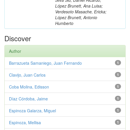
López Brunett, Ana Luisa;
Verdesoto Masache, Ericka;
López Brunett, Antonio
Humberto
Discover
Author
Barrazueta Samaniego, Juan Fernando
1
Clavijo, Juan Carlos
1
Coba Molina, Edisson
1
Díaz Córdoba, Jaime
1
Espinoza Galarza, Miguel
1
Espinoza, Mellisa
1