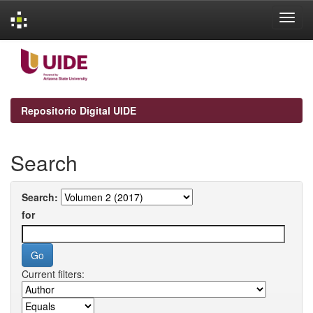
Skip
navigation
Repositorio Digital UIDE
Search
Search:
for
Current filters: