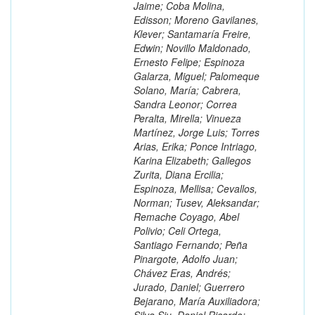
Jaime; Coba Molina,
Edisson; Moreno Gavilanes,
Klever; Santamaría Freire,
Edwin; Novillo Maldonado,
Ernesto Felipe; Espinoza
Galarza, Miguel; Palomeque
Solano, María; Cabrera,
Sandra Leonor; Correa
Peralta, Mirella; Vinueza
Martínez, Jorge Luis; Torres
Arias, Erika; Ponce Intriago,
Karina Elizabeth; Gallegos
Zurita, Diana Ercilia;
Espinoza, Mellisa; Cevallos,
Norman; Tusev, Aleksandar;
Remache Coyago, Abel
Polivio; Celi Ortega,
Santiago Fernando; Peña
Pinargote, Adolfo Juan;
Chávez Eras, Andrés;
Jurado, Daniel; Guerrero
Bejarano, María Auxiliadora;
Silva Siu, Daniel Ricardo;