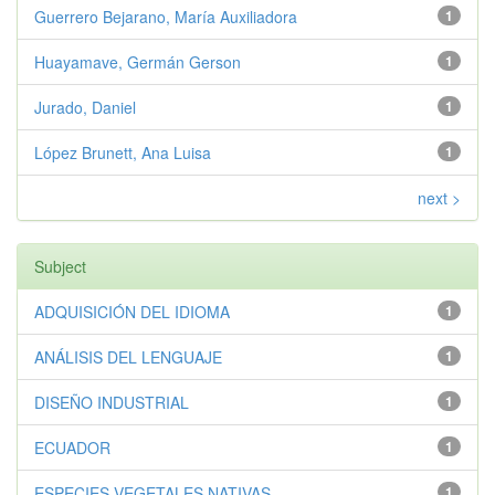
Guerrero Bejarano, María Auxiliadora
1
Huayamave, Germán Gerson
1
Jurado, Daniel
1
López Brunett, Ana Luisa
1
next >
Subject
ADQUISICIÓN DEL IDIOMA
1
ANÁLISIS DEL LENGUAJE
1
DISEÑO INDUSTRIAL
1
ECUADOR
1
ESPECIES VEGETALES NATIVAS
1