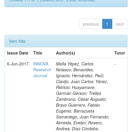
previous
1
next
Item hits:
Issue Date
Title
Author(s)
Tutor
6-Jun-2017
INNOVA
Mafla Yépez, Carlos
-
Research
Nolasco; Benavides,
Journal
Ignacio; Hernández, Paúl;
Clavijo, Juan Carlos; Yánez,
Patricio; Huayamave,
Germán Gerson; Trelles
Zambrano, César Augusto;
Bravo Guerrero, Fabián
Eugenio; Barrazueta
Samaniego, Juan Fernando;
Almeida, Evelyn; Rosero,
Andrea; Díaz Córdoba,