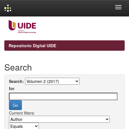
Skip
navigation
Repositorio Digital UIDE
Search
Search:
for
Current filters: