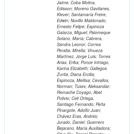
Jaime; Coba Molina,
Edisson; Moreno Gavilanes,
Klever; Santamaría Freire,
Edwin; Novillo Maldonado,
Ernesto Felipe; Espinoza
Galarza, Miguel; Palomeque
Solano, María; Cabrera,
Sandra Leonor; Correa
Peralta, Mirella; Vinueza
Martínez, Jorge Luis; Torres
Arias, Erika; Ponce Intriago,
Karina Elizabeth; Gallegos
Zurita, Diana Ercilia;
Espinoza, Mellisa; Cevallos,
Norman; Tusev, Aleksandar;
Remache Coyago, Abel
Polivio; Celi Ortega,
Santiago Fernando; Peña
Pinargote, Adolfo Juan;
Chávez Eras, Andrés;
Jurado, Daniel; Guerrero
Bejarano, María Auxiliadora;
Silva Siu, Daniel Ricardo;