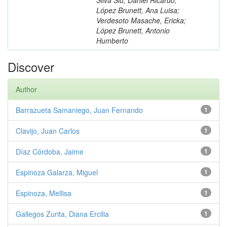
López Brunett, Ana Luisa;
Verdesoto Masache, Ericka;
López Brunett, Antonio
Humberto
Discover
Author
Barrazueta Samaniego, Juan Fernando
1
Clavijo, Juan Carlos
1
Díaz Córdoba, Jaime
1
Espinoza Galarza, Miguel
1
Espinoza, Mellisa
1
Gallegos Zurita, Diana Ercilia
1