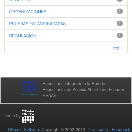
ORGANIZACIONES
1
PRUEBAS ESTANDIRAZADAS
1
REGULACIÓN
1
next >
Repositorio integrado a la Red de
Repositorios de Acceso Abierto del Ecuador -
RRAAE
Theme by
DSpace Software
Copyright © 2002-2013
Duraspace
-
Feedback