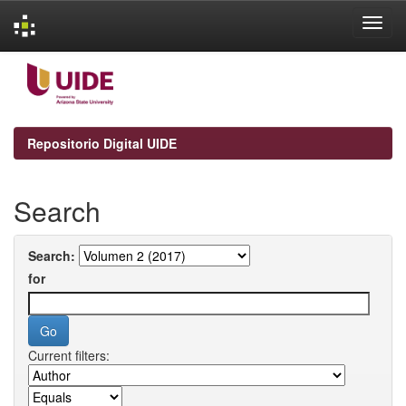
Skip
navigation
Repositorio Digital UIDE
Search
Search:
for
Current filters: