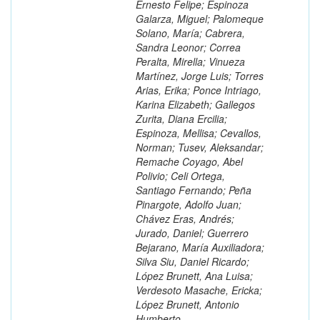
Ernesto Felipe; Espinoza
Galarza, Miguel; Palomeque
Solano, María; Cabrera,
Sandra Leonor; Correa
Peralta, Mirella; Vinueza
Martínez, Jorge Luis; Torres
Arias, Erika; Ponce Intriago,
Karina Elizabeth; Gallegos
Zurita, Diana Ercilia;
Espinoza, Mellisa; Cevallos,
Norman; Tusev, Aleksandar;
Remache Coyago, Abel
Polivio; Celi Ortega,
Santiago Fernando; Peña
Pinargote, Adolfo Juan;
Chávez Eras, Andrés;
Jurado, Daniel; Guerrero
Bejarano, María Auxiliadora;
Silva Siu, Daniel Ricardo;
López Brunett, Ana Luisa;
Verdesoto Masache, Ericka;
López Brunett, Antonio
Humberto