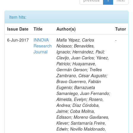
Item hits:
Issue Date
Title
Author(s)
Tutor
6-Jun-2017
INNOVA
Mafla Yépez, Carlos
-
Research
Nolasco; Benavides,
Journal
Ignacio; Hernández, Paúl;
Clavijo, Juan Carlos; Yánez,
Patricio; Huayamave,
Germán Gerson; Trelles
Zambrano, César Augusto;
Bravo Guerrero, Fabián
Eugenio; Barrazueta
Samaniego, Juan Fernando;
Almeida, Evelyn; Rosero,
Andrea; Díaz Córdoba,
Jaime; Coba Molina,
Edisson; Moreno Gavilanes,
Klever; Santamaría Freire,
Edwin; Novillo Maldonado,