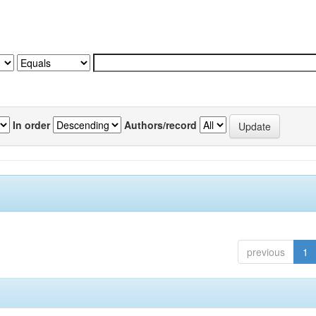
In order
Authors/record
previous
1