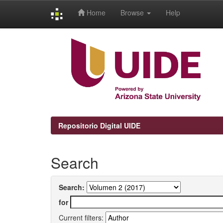
Home
Browse
Help
Skip
navigation
Repositorio Digital UIDE
Search
Search:
for
Current filters: