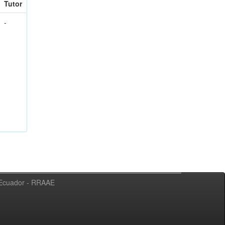
Tutor
-
l Ecuador - RRAAE