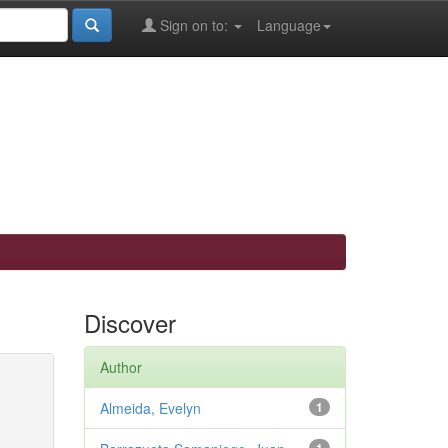
Sign on to:
Language
Discover
Author
Almeida, Evelyn
1