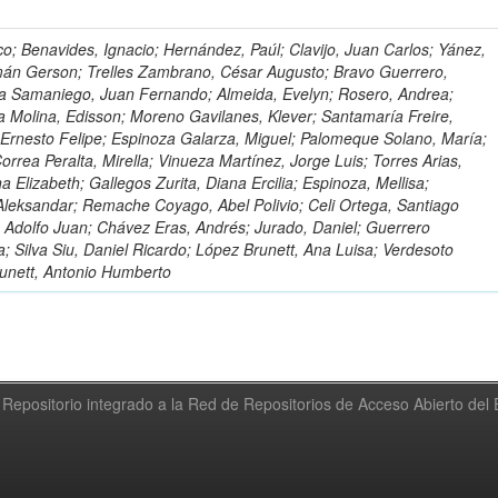
o; Benavides, Ignacio; Hernández, Paúl; Clavijo, Juan Carlos; Yánez,
mán Gerson; Trelles Zambrano, César Augusto; Bravo Guerrero,
a Samaniego, Juan Fernando; Almeida, Evelyn; Rosero, Andrea;
 Molina, Edisson; Moreno Gavilanes, Klever; Santamaría Freire,
 Ernesto Felipe; Espinoza Galarza, Miguel; Palomeque Solano, María;
rrea Peralta, Mirella; Vinueza Martínez, Jorge Luis; Torres Arias,
na Elizabeth; Gallegos Zurita, Diana Ercilia; Espinoza, Mellisa;
Aleksandar; Remache Coyago, Abel Polivio; Celi Ortega, Santiago
 Adolfo Juan; Chávez Eras, Andrés; Jurado, Daniel; Guerrero
a; Silva Siu, Daniel Ricardo; López Brunett, Ana Luisa; Verdesoto
unett, Antonio Humberto
Repositorio integrado a la Red de Repositorios de Acceso Abierto de