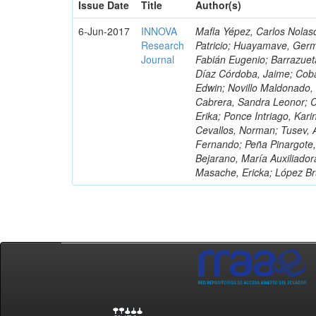
Issue Date
Title
Author(s)
6-Jun-2017
INNOVA
Mafla Yépez, Carlos Nolasc
Research
Patricio; Huayamave, Ger
Journal
Fabián Eugenio; Barrazuet
Díaz Córdoba, Jaime; Coba
Edwin; Novillo Maldonado,
Cabrera, Sandra Leonor; Co
Erika; Ponce Intriago, Kari
Cevallos, Norman; Tusev, 
Fernando; Peña Pinargote,
Bejarano, María Auxiliador
Masache, Ericka; López Br