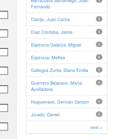
Barrazueta Samaniego, Juan
1
Fernando
Clavijo, Juan Carlos
1
Díaz Córdoba, Jaime
1
Espinoza Galarza, Miguel
1
Espinoza, Mellisa
1
Gallegos Zurita, Diana Ercilia
1
Guerrero Bejarano, María
1
Auxiliadora
Huayamave, Germán Gerson
1
Jurado, Daniel
1
next >