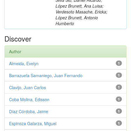
López Brunett, Ana Luisa;
Verdesoto Masache, Ericka;
López Brunett, Antonio
Humberto
Discover
Author
Almeida, Evelyn
1
Barrazueta Samaniego, Juan Fernando
1
Clavijo, Juan Carlos
1
Coba Molina, Edisson
1
Díaz Córdoba, Jaime
1
Espinoza Galarza, Miguel
1