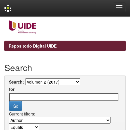
Skip
navigation
Repositorio Digital UIDE
Search
Search:
for
Current filters: