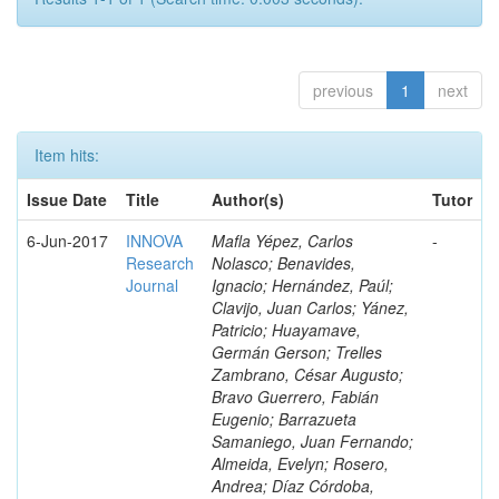
previous
1
next
Item hits:
Issue Date
Title
Author(s)
Tutor
6-Jun-2017
INNOVA
Mafla Yépez, Carlos
-
Research
Nolasco; Benavides,
Journal
Ignacio; Hernández, Paúl;
Clavijo, Juan Carlos; Yánez,
Patricio; Huayamave,
Germán Gerson; Trelles
Zambrano, César Augusto;
Bravo Guerrero, Fabián
Eugenio; Barrazueta
Samaniego, Juan Fernando;
Almeida, Evelyn; Rosero,
Andrea; Díaz Córdoba,