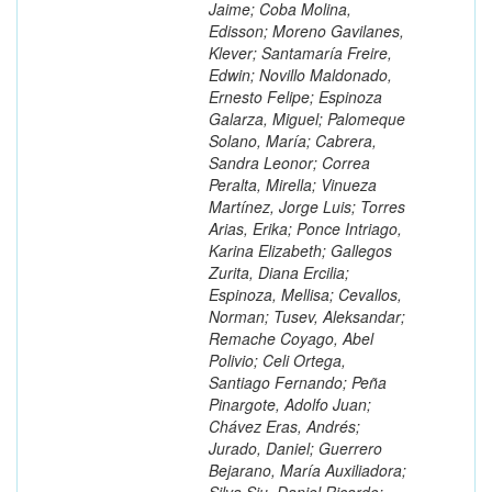
Jaime; Coba Molina,
Edisson; Moreno Gavilanes,
Klever; Santamaría Freire,
Edwin; Novillo Maldonado,
Ernesto Felipe; Espinoza
Galarza, Miguel; Palomeque
Solano, María; Cabrera,
Sandra Leonor; Correa
Peralta, Mirella; Vinueza
Martínez, Jorge Luis; Torres
Arias, Erika; Ponce Intriago,
Karina Elizabeth; Gallegos
Zurita, Diana Ercilia;
Espinoza, Mellisa; Cevallos,
Norman; Tusev, Aleksandar;
Remache Coyago, Abel
Polivio; Celi Ortega,
Santiago Fernando; Peña
Pinargote, Adolfo Juan;
Chávez Eras, Andrés;
Jurado, Daniel; Guerrero
Bejarano, María Auxiliadora;
Silva Siu, Daniel Ricardo;