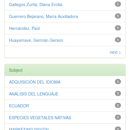
Gallegos Zurita, Diana Ercilia
1
Guerrero Bejarano, María Auxiliadora
1
Hernández, Paúl
1
Huayamave, Germán Gerson
1
next >
Subject
ADQUISICIÓN DEL IDIOMA
1
ANÁLISIS DEL LENGUAJE
1
ECUADOR
1
ESPECIES VEGETALES NATIVAS
1
MARKETING DIGITAL
1