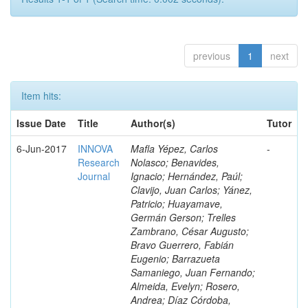
previous
1
next
Item hits:
Issue Date
Title
Author(s)
Tutor
6-Jun-2017
INNOVA
Mafla Yépez, Carlos
-
Research
Nolasco; Benavides,
Journal
Ignacio; Hernández, Paúl;
Clavijo, Juan Carlos; Yánez,
Patricio; Huayamave,
Germán Gerson; Trelles
Zambrano, César Augusto;
Bravo Guerrero, Fabián
Eugenio; Barrazueta
Samaniego, Juan Fernando;
Almeida, Evelyn; Rosero,
Andrea; Díaz Córdoba,