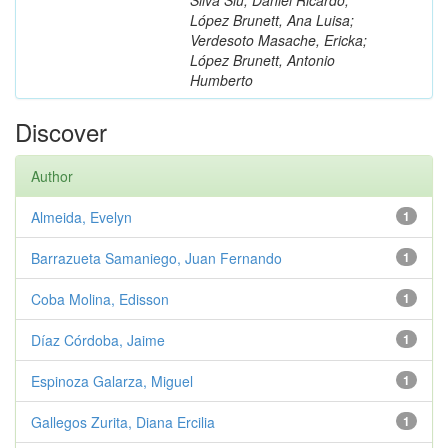
López Brunett, Ana Luisa;
Verdesoto Masache, Ericka;
López Brunett, Antonio
Humberto
Discover
Author
Almeida, Evelyn
1
Barrazueta Samaniego, Juan Fernando
1
Coba Molina, Edisson
1
Díaz Córdoba, Jaime
1
Espinoza Galarza, Miguel
1
Gallegos Zurita, Diana Ercilia
1