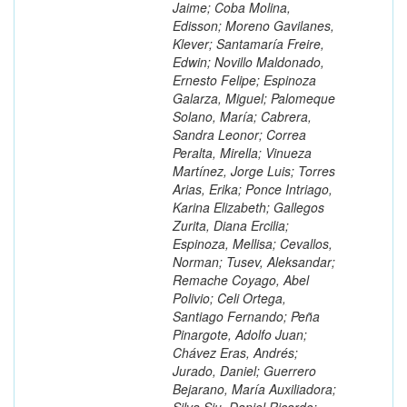
Jaime; Coba Molina,
Edisson; Moreno Gavilanes,
Klever; Santamaría Freire,
Edwin; Novillo Maldonado,
Ernesto Felipe; Espinoza
Galarza, Miguel; Palomeque
Solano, María; Cabrera,
Sandra Leonor; Correa
Peralta, Mirella; Vinueza
Martínez, Jorge Luis; Torres
Arias, Erika; Ponce Intriago,
Karina Elizabeth; Gallegos
Zurita, Diana Ercilia;
Espinoza, Mellisa; Cevallos,
Norman; Tusev, Aleksandar;
Remache Coyago, Abel
Polivio; Celi Ortega,
Santiago Fernando; Peña
Pinargote, Adolfo Juan;
Chávez Eras, Andrés;
Jurado, Daniel; Guerrero
Bejarano, María Auxiliadora;
Silva Siu, Daniel Ricardo;