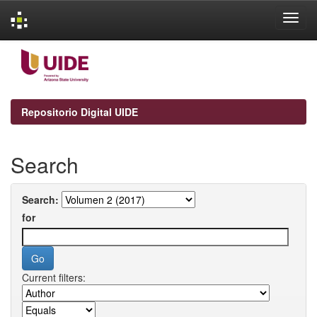
Skip
navigation
Repositorio Digital UIDE
Search
Search:
for
Current filters: