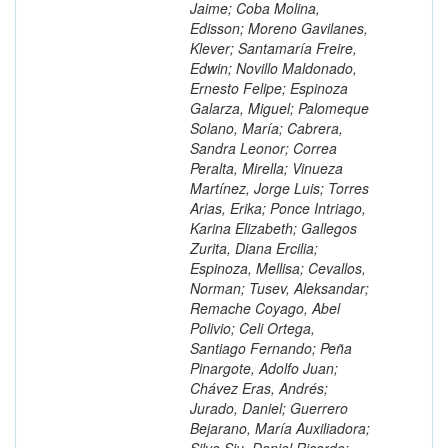
Jaime; Coba Molina,
Edisson; Moreno Gavilanes,
Klever; Santamaría Freire,
Edwin; Novillo Maldonado,
Ernesto Felipe; Espinoza
Galarza, Miguel; Palomeque
Solano, María; Cabrera,
Sandra Leonor; Correa
Peralta, Mirella; Vinueza
Martínez, Jorge Luis; Torres
Arias, Erika; Ponce Intriago,
Karina Elizabeth; Gallegos
Zurita, Diana Ercilia;
Espinoza, Mellisa; Cevallos,
Norman; Tusev, Aleksandar;
Remache Coyago, Abel
Polivio; Celi Ortega,
Santiago Fernando; Peña
Pinargote, Adolfo Juan;
Chávez Eras, Andrés;
Jurado, Daniel; Guerrero
Bejarano, María Auxiliadora;
Silva Siu, Daniel Ricardo;