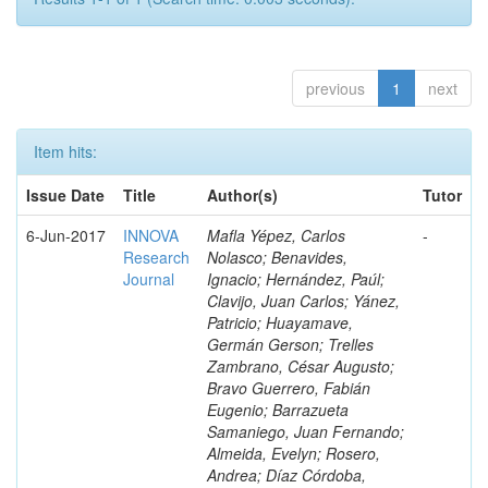
previous
1
next
Item hits:
Issue Date
Title
Author(s)
Tutor
6-Jun-2017
INNOVA
Mafla Yépez, Carlos
-
Research
Nolasco; Benavides,
Journal
Ignacio; Hernández, Paúl;
Clavijo, Juan Carlos; Yánez,
Patricio; Huayamave,
Germán Gerson; Trelles
Zambrano, César Augusto;
Bravo Guerrero, Fabián
Eugenio; Barrazueta
Samaniego, Juan Fernando;
Almeida, Evelyn; Rosero,
Andrea; Díaz Córdoba,