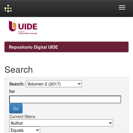
Skip
navigation
Repositorio Digital UIDE
Search
Search:
for
Current filters: