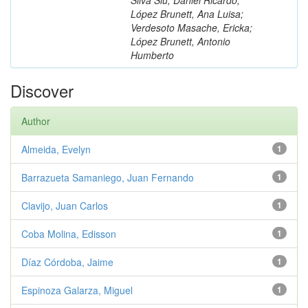
López Brunett, Ana Luisa;
Verdesoto Masache, Ericka;
López Brunett, Antonio
Humberto
Discover
Author
Almeida, Evelyn
1
Barrazueta Samaniego, Juan Fernando
1
Clavijo, Juan Carlos
1
Coba Molina, Edisson
1
Díaz Córdoba, Jaime
1
Espinoza Galarza, Miguel
1