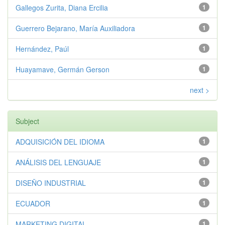
Gallegos Zurita, Diana Ercilia
1
Guerrero Bejarano, María Auxiliadora
1
Hernández, Paúl
1
Huayamave, Germán Gerson
1
next >
Subject
ADQUISICIÓN DEL IDIOMA
1
ANÁLISIS DEL LENGUAJE
1
DISEÑO INDUSTRIAL
1
ECUADOR
1
MARKETING DIGITAL
1