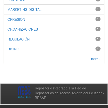
MARKETING DIGITAL
1
OPRESIÓN
1
ORGANIZACIONES
1
REGULACIÓN
1
RICINO
1
next >
Repositorio integrado a la Red de
Repositorios de Acceso Abierto del Ecuador -
RRAAE