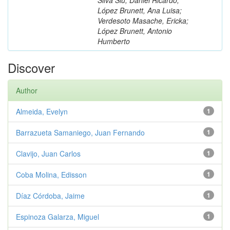
López Brunett, Ana Luisa;
Verdesoto Masache, Ericka;
López Brunett, Antonio
Humberto
Discover
Author
Almeida, Evelyn
1
Barrazueta Samaniego, Juan Fernando
1
Clavijo, Juan Carlos
1
Coba Molina, Edisson
1
Díaz Córdoba, Jaime
1
Espinoza Galarza, Miguel
1