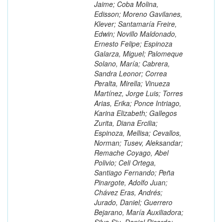
Jaime; Coba Molina,
Edisson; Moreno Gavilanes,
Klever; Santamaría Freire,
Edwin; Novillo Maldonado,
Ernesto Felipe; Espinoza
Galarza, Miguel; Palomeque
Solano, María; Cabrera,
Sandra Leonor; Correa
Peralta, Mirella; Vinueza
Martínez, Jorge Luis; Torres
Arias, Erika; Ponce Intriago,
Karina Elizabeth; Gallegos
Zurita, Diana Ercilia;
Espinoza, Mellisa; Cevallos,
Norman; Tusev, Aleksandar;
Remache Coyago, Abel
Polivio; Celi Ortega,
Santiago Fernando; Peña
Pinargote, Adolfo Juan;
Chávez Eras, Andrés;
Jurado, Daniel; Guerrero
Bejarano, María Auxiliadora;
Silva Siu, Daniel Ricardo;