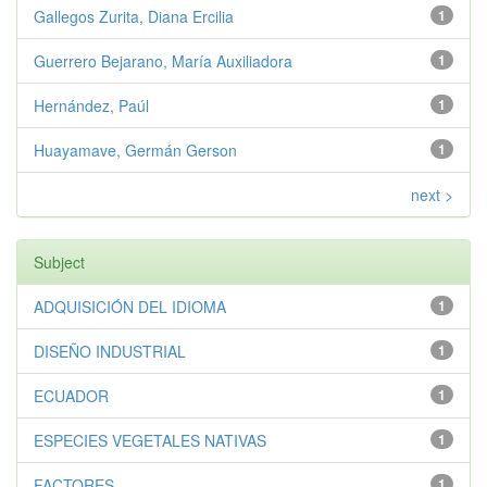
Gallegos Zurita, Diana Ercilia
1
Guerrero Bejarano, María Auxiliadora
1
Hernández, Paúl
1
Huayamave, Germán Gerson
1
next >
Subject
ADQUISICIÓN DEL IDIOMA
1
DISEÑO INDUSTRIAL
1
ECUADOR
1
ESPECIES VEGETALES NATIVAS
1
FACTORES
1