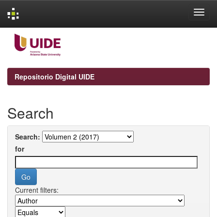
Skip
navigation
Repositorio Digital UIDE
Search
Search:
for
Current filters: