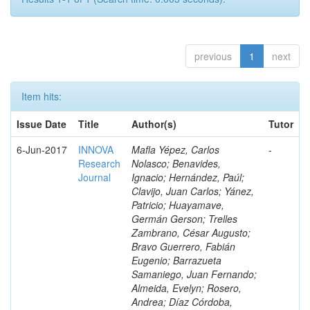
previous
1
next
Item hits:
Issue Date
Title
Author(s)
Tutor
6-Jun-2017
INNOVA
Mafla Yépez, Carlos
-
Research
Nolasco; Benavides,
Journal
Ignacio; Hernández, Paúl;
Clavijo, Juan Carlos; Yánez,
Patricio; Huayamave,
Germán Gerson; Trelles
Zambrano, César Augusto;
Bravo Guerrero, Fabián
Eugenio; Barrazueta
Samaniego, Juan Fernando;
Almeida, Evelyn; Rosero,
Andrea; Díaz Córdoba,