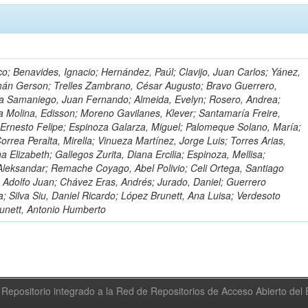
o; Benavides, Ignacio; Hernández, Paúl; Clavijo, Juan Carlos; Yánez,
mán Gerson; Trelles Zambrano, César Augusto; Bravo Guerrero,
a Samaniego, Juan Fernando; Almeida, Evelyn; Rosero, Andrea;
 Molina, Edisson; Moreno Gavilanes, Klever; Santamaría Freire,
 Ernesto Felipe; Espinoza Galarza, Miguel; Palomeque Solano, María;
rrea Peralta, Mirella; Vinueza Martínez, Jorge Luis; Torres Arias,
na Elizabeth; Gallegos Zurita, Diana Ercilia; Espinoza, Mellisa;
Aleksandar; Remache Coyago, Abel Polivio; Celi Ortega, Santiago
 Adolfo Juan; Chávez Eras, Andrés; Jurado, Daniel; Guerrero
a; Silva Siu, Daniel Ricardo; López Brunett, Ana Luisa; Verdesoto
unett, Antonio Humberto
Repositorio integrado a la Red de Repositorios de Acceso Abierto de