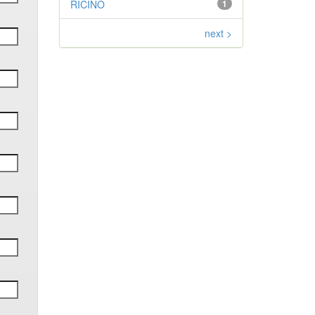
RICINO
1
next >