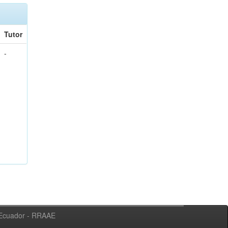
Tutor
-
l Ecuador - RRAAE