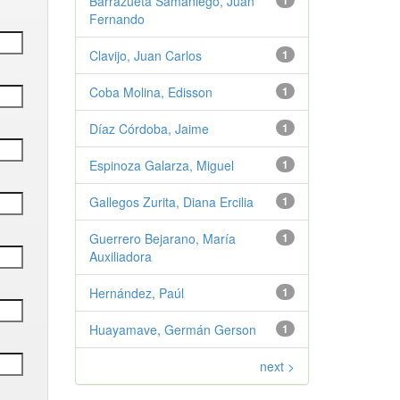
Barrazueta Samaniego, Juan
1
Fernando
Clavijo, Juan Carlos
1
Coba Molina, Edisson
1
Díaz Córdoba, Jaime
1
Espinoza Galarza, Miguel
1
Gallegos Zurita, Diana Ercilia
1
Guerrero Bejarano, María
1
Auxiliadora
Hernández, Paúl
1
Huayamave, Germán Gerson
1
next >