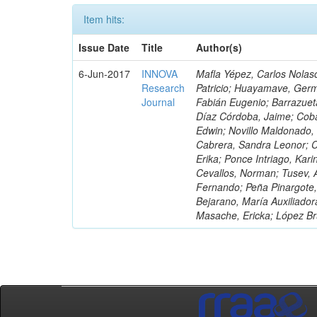
Item hits:
Issue Date
Title
Author(s)
6-Jun-2017
INNOVA
Mafla Yépez, Carlos Nolasc
Research
Patricio; Huayamave, Ger
Journal
Fabián Eugenio; Barrazuet
Díaz Córdoba, Jaime; Coba
Edwin; Novillo Maldonado,
Cabrera, Sandra Leonor; Co
Erika; Ponce Intriago, Kari
Cevallos, Norman; Tusev, 
Fernando; Peña Pinargote,
Bejarano, María Auxiliador
Masache, Ericka; López Br