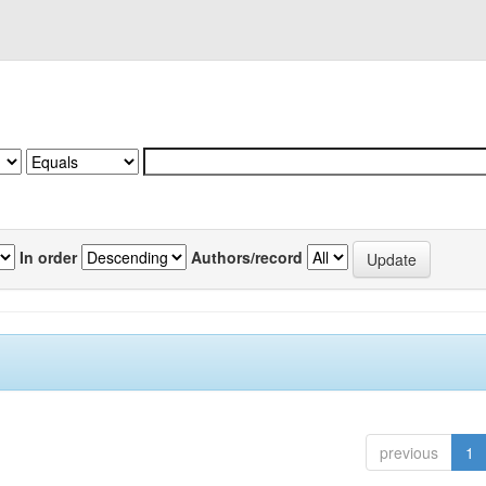
In order
Authors/record
previous
1