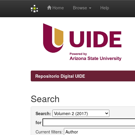
Home
Browse
Help
Skip
navigation
Repositorio Digital UIDE
Search
Search:
for
Current filters: