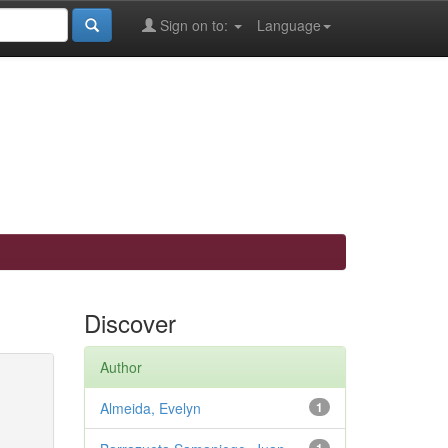
Sign on to:
Language
Discover
Author
Almeida, Evelyn
1