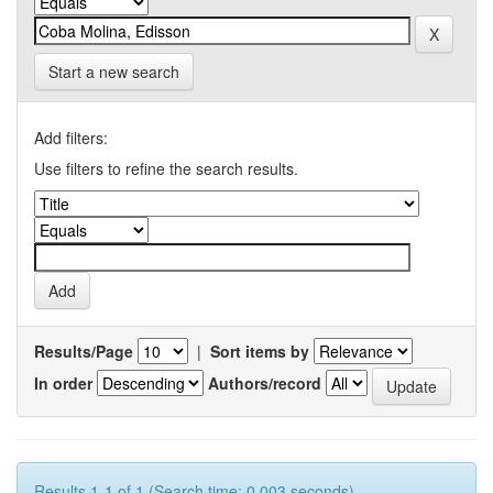
Start a new search
Add filters:
Use filters to refine the search results.
Results/Page
|
Sort items by
In order
Authors/record
Results 1-1 of 1 (Search time: 0.003 seconds).