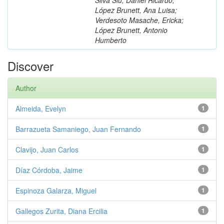
López Brunett, Ana Luisa;
Verdesoto Masache, Ericka;
López Brunett, Antonio
Humberto
Discover
Author
Almeida, Evelyn
1
Barrazueta Samaniego, Juan Fernando
1
Clavijo, Juan Carlos
1
Díaz Córdoba, Jaime
1
Espinoza Galarza, Miguel
1
Gallegos Zurita, Diana Ercilia
1