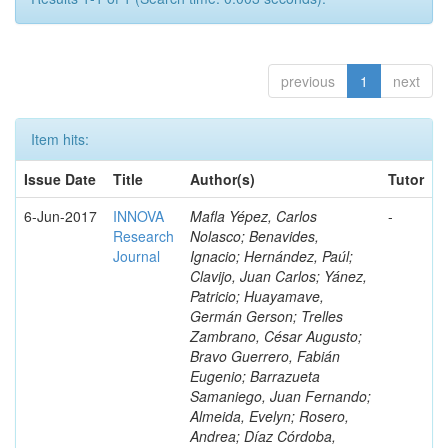
previous
1
next
Item hits:
Issue Date
Title
Author(s)
Tutor
6-Jun-2017
INNOVA
Mafla Yépez, Carlos
-
Research
Nolasco; Benavides,
Journal
Ignacio; Hernández, Paúl;
Clavijo, Juan Carlos; Yánez,
Patricio; Huayamave,
Germán Gerson; Trelles
Zambrano, César Augusto;
Bravo Guerrero, Fabián
Eugenio; Barrazueta
Samaniego, Juan Fernando;
Almeida, Evelyn; Rosero,
Andrea; Díaz Córdoba,