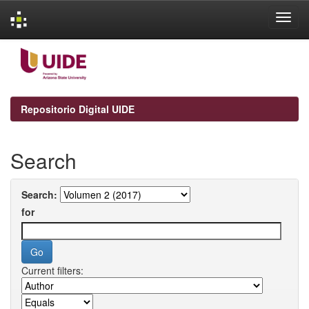
Skip
navigation
Repositorio Digital UIDE
Search
Search:
for
Current filters: