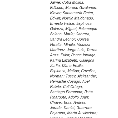
Jaime; Coba Molina,
Edisson; Moreno Gavilanes,
Klever; Santamaría Freire,
Edwin; Novillo Maldonado,
Ernesto Felipe; Espinoza
Galarza, Miguel; Palomeque
Solano, María; Cabrera,
Sandra Leonor; Correa
Peralta, Mirella; Vinueza
Martínez, Jorge Luis; Torres
Arias, Erika; Ponce Intriago,
Karina Elizabeth; Gallegos
Zurita, Diana Ercilia;
Espinoza, Mellisa; Cevallos,
Norman; Tusev, Aleksandar;
Remache Coyago, Abel
Polivio; Celi Ortega,
Santiago Fernando; Peña
Pinargote, Adolfo Juan;
Chávez Eras, Andrés;
Jurado, Daniel; Guerrero
Bejarano, María Auxiliadora;
Silva Siu, Daniel Ricardo;