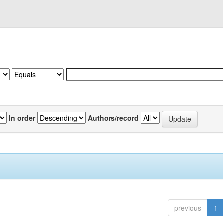
In order
Authors/record
previous
1