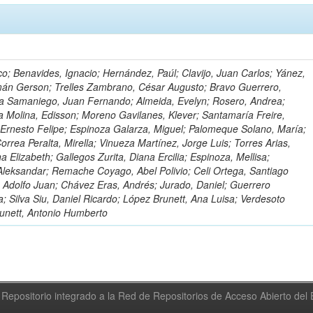
o; Benavides, Ignacio; Hernández, Paúl; Clavijo, Juan Carlos; Yánez,
mán Gerson; Trelles Zambrano, César Augusto; Bravo Guerrero,
a Samaniego, Juan Fernando; Almeida, Evelyn; Rosero, Andrea;
 Molina, Edisson; Moreno Gavilanes, Klever; Santamaría Freire,
 Ernesto Felipe; Espinoza Galarza, Miguel; Palomeque Solano, María;
rrea Peralta, Mirella; Vinueza Martínez, Jorge Luis; Torres Arias,
na Elizabeth; Gallegos Zurita, Diana Ercilia; Espinoza, Mellisa;
Aleksandar; Remache Coyago, Abel Polivio; Celi Ortega, Santiago
 Adolfo Juan; Chávez Eras, Andrés; Jurado, Daniel; Guerrero
a; Silva Siu, Daniel Ricardo; López Brunett, Ana Luisa; Verdesoto
unett, Antonio Humberto
Repositorio integrado a la Red de Repositorios de Acceso Abierto de