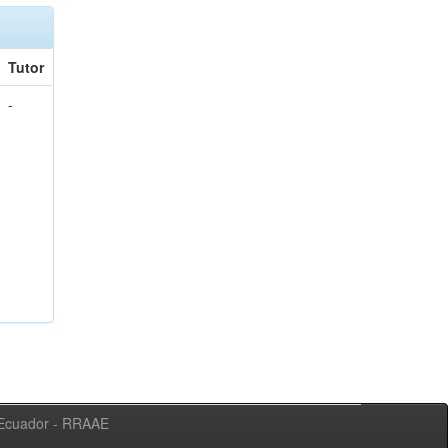
Tutor
-
l Ecuador - RRAAE