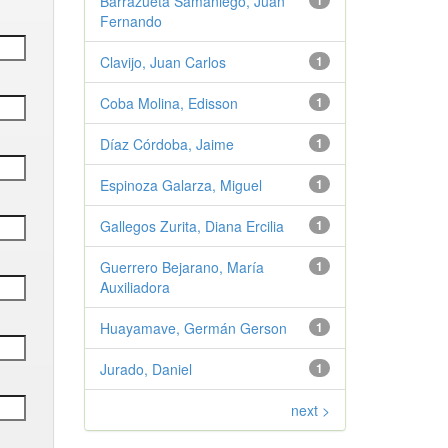
Barrazueta Samaniego, Juan
1
Fernando
Clavijo, Juan Carlos
1
Coba Molina, Edisson
1
Díaz Córdoba, Jaime
1
Espinoza Galarza, Miguel
1
Gallegos Zurita, Diana Ercilia
1
Guerrero Bejarano, María
1
Auxiliadora
Huayamave, Germán Gerson
1
Jurado, Daniel
1
next >