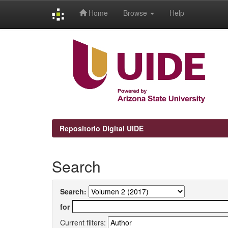
Home
Browse
Help
Skip
navigation
Repositorio Digital UIDE
Search
Search:
for
Current filters: