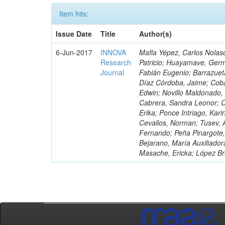
Item hits:
Issue Date
Title
Author(s)
6-Jun-2017
INNOVA
Mafla Yépez, Carlos Nolasc
Research
Patricio; Huayamave, Ger
Journal
Fabián Eugenio; Barrazuet
Díaz Córdoba, Jaime; Coba
Edwin; Novillo Maldonado,
Cabrera, Sandra Leonor; Co
Erika; Ponce Intriago, Kari
Cevallos, Norman; Tusev, 
Fernando; Peña Pinargote,
Bejarano, María Auxiliador
Masache, Ericka; López Br