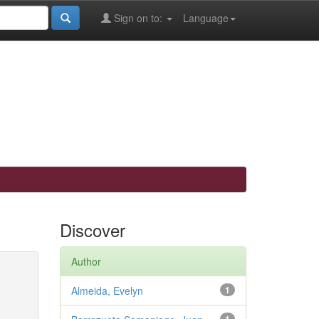
Sign on to:
Language
Discover
Author
Almeida, Evelyn
1