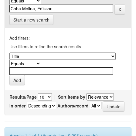
Start a new search
Add filters:
Use filters to refine the search results.
Results/Page
|
Sort items by
In order
Authors/record
Results 1-1 of 1 (Search time: 0.003 seconds).