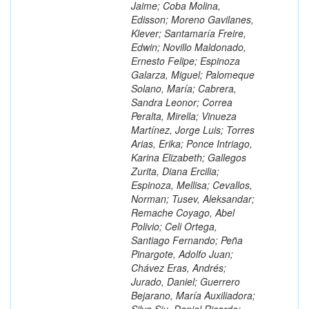
Jaime; Coba Molina,
Edisson; Moreno Gavilanes,
Klever; Santamaría Freire,
Edwin; Novillo Maldonado,
Ernesto Felipe; Espinoza
Galarza, Miguel; Palomeque
Solano, María; Cabrera,
Sandra Leonor; Correa
Peralta, Mirella; Vinueza
Martínez, Jorge Luis; Torres
Arias, Erika; Ponce Intriago,
Karina Elizabeth; Gallegos
Zurita, Diana Ercilia;
Espinoza, Mellisa; Cevallos,
Norman; Tusev, Aleksandar;
Remache Coyago, Abel
Polivio; Celi Ortega,
Santiago Fernando; Peña
Pinargote, Adolfo Juan;
Chávez Eras, Andrés;
Jurado, Daniel; Guerrero
Bejarano, María Auxiliadora;
Silva Siu, Daniel Ricardo;