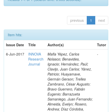
previous
1
next
Item hits:
Issue Date
Title
Author(s)
Tutor
6-Jun-2017
INNOVA
Mafla Yépez, Carlos
-
Research
Nolasco; Benavides,
Journal
Ignacio; Hernández, Paúl;
Clavijo, Juan Carlos; Yánez,
Patricio; Huayamave,
Germán Gerson; Trelles
Zambrano, César Augusto;
Bravo Guerrero, Fabián
Eugenio; Barrazueta
Samaniego, Juan Fernando;
Almeida, Evelyn; Rosero,
Andrea; Díaz Córdoba,