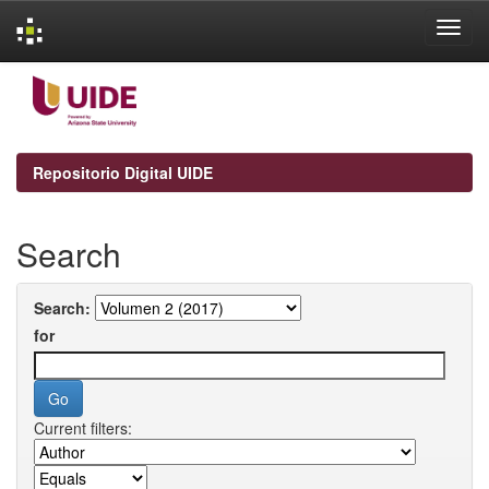
Skip
navigation
Repositorio Digital UIDE
Search
Search:
for
Current filters: