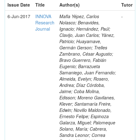
Issue Date
Title
Author(s)
Tutor
6-Jun-2017
INNOVA
Mafla Yépez, Carlos
-
Research
Nolasco; Benavides,
Journal
Ignacio; Hernández, Paúl;
Clavijo, Juan Carlos; Yánez,
Patricio; Huayamave,
Germán Gerson; Trelles
Zambrano, César Augusto;
Bravo Guerrero, Fabián
Eugenio; Barrazueta
Samaniego, Juan Fernando;
Almeida, Evelyn; Rosero,
Andrea; Díaz Córdoba,
Jaime; Coba Molina,
Edisson; Moreno Gavilanes,
Klever; Santamaría Freire,
Edwin; Novillo Maldonado,
Ernesto Felipe; Espinoza
Galarza, Miguel; Palomeque
Solano, María; Cabrera,
Sandra Leonor; Correa