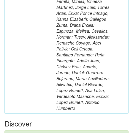
Peralta, Mirella; Vinueza
Martínez, Jorge Luis; Torres
Arias, Erika; Ponce Intriago,
Karina Elizabeth; Gallegos
Zurita, Diana Ercilia;
Espinoza, Mellisa; Cevallos,
Norman; Tusev, Aleksandar;
Remache Coyago, Abel
Polivio; Celi Ortega,
Santiago Fernando; Peña
Pinargote, Adolfo Juan;
Chávez Eras, Andrés;
Jurado, Daniel; Guerrero
Bejarano, María Auxiliadora;
Silva Siu, Daniel Ricardo;
López Brunett, Ana Luisa;
Verdesoto Masache, Ericka;
López Brunett, Antonio
Humberto
Discover