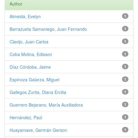
Author
Almeida, Evelyn
1
Barrazueta Samaniego, Juan Fernando
1
Clavijo, Juan Carlos
1
Coba Molina, Edisson
1
Díaz Córdoba, Jaime
1
Espinoza Galarza, Miguel
1
Gallegos Zurita, Diana Ercilia
1
Guerrero Bejarano, María Auxiliadora
1
Hernández, Paúl
1
Huayamave, Germán Gerson
1