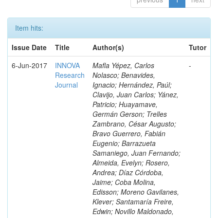
Item hits:
Issue Date
Title
Author(s)
Tutor
6-Jun-2017
INNOVA
Mafla Yépez, Carlos
-
Research
Nolasco; Benavides,
Journal
Ignacio; Hernández, Paúl;
Clavijo, Juan Carlos; Yánez,
Patricio; Huayamave,
Germán Gerson; Trelles
Zambrano, César Augusto;
Bravo Guerrero, Fabián
Eugenio; Barrazueta
Samaniego, Juan Fernando;
Almeida, Evelyn; Rosero,
Andrea; Díaz Córdoba,
Jaime; Coba Molina,
Edisson; Moreno Gavilanes,
Klever; Santamaría Freire,
Edwin; Novillo Maldonado,