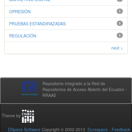
OPRESIÓN
1
PRUEBAS ESTANDIRAZADAS
1
REGULACIÓN
1
next >
Repositorio integrado a la Red de
Repositorios de Acceso Abierto del Ecuador -
RRAAE
Theme by
DSpace Software
Copyright © 2002-2013
Duraspace
-
Feedback