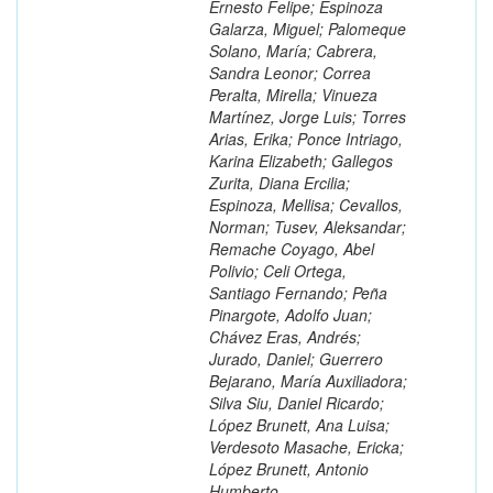
Ernesto Felipe; Espinoza
Galarza, Miguel; Palomeque
Solano, María; Cabrera,
Sandra Leonor; Correa
Peralta, Mirella; Vinueza
Martínez, Jorge Luis; Torres
Arias, Erika; Ponce Intriago,
Karina Elizabeth; Gallegos
Zurita, Diana Ercilia;
Espinoza, Mellisa; Cevallos,
Norman; Tusev, Aleksandar;
Remache Coyago, Abel
Polivio; Celi Ortega,
Santiago Fernando; Peña
Pinargote, Adolfo Juan;
Chávez Eras, Andrés;
Jurado, Daniel; Guerrero
Bejarano, María Auxiliadora;
Silva Siu, Daniel Ricardo;
López Brunett, Ana Luisa;
Verdesoto Masache, Ericka;
López Brunett, Antonio
Humberto