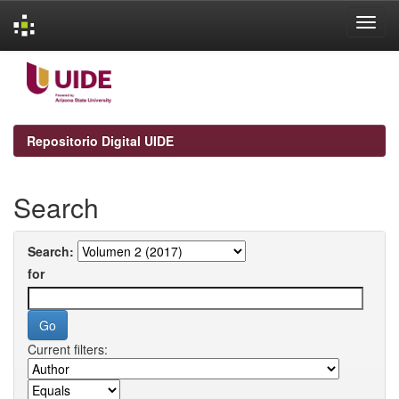
Skip
navigation
Repositorio Digital UIDE
Search
Search:
for
Current filters: