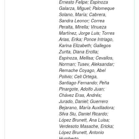
Ernesto Felipe; Espinoza
Galarza, Miguel; Palomeque
Solano, María; Cabrera,
Sandra Leonor; Correa
Peralta, Mirella; Vinueza
Martínez, Jorge Luis; Torres
Arias, Erika; Ponce Intriago,
Karina Elizabeth; Gallegos
Zurita, Diana Ercilia;
Espinoza, Mellisa; Cevallos,
Norman; Tusev, Aleksandar;
Remache Coyago, Abel
Polivio; Celi Ortega,
Santiago Fernando; Peña
Pinargote, Adolfo Juan;
Chávez Eras, Andrés;
Jurado, Daniel; Guerrero
Bejarano, María Auxiliadora;
Silva Siu, Daniel Ricardo;
López Brunett, Ana Luisa;
Verdesoto Masache, Ericka;
López Brunett, Antonio
Humberto