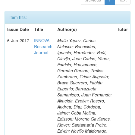
Item hits:
Issue Date
Title
Author(s)
Tutor
6-Jun-2017
INNOVA
Mafla Yépez, Carlos
-
Research
Nolasco; Benavides,
Journal
Ignacio; Hernández, Paúl;
Clavijo, Juan Carlos; Yánez,
Patricio; Huayamave,
Germán Gerson; Trelles
Zambrano, César Augusto;
Bravo Guerrero, Fabián
Eugenio; Barrazueta
Samaniego, Juan Fernando;
Almeida, Evelyn; Rosero,
Andrea; Díaz Córdoba,
Jaime; Coba Molina,
Edisson; Moreno Gavilanes,
Klever; Santamaría Freire,
Edwin; Novillo Maldonado,