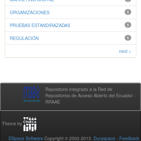
ORGANIZACIONES
1
PRUEBAS ESTANDIRAZADAS
1
REGULACIÓN
1
next >
Repositorio integrado a la Red de
Repositorios de Acceso Abierto del Ecuador -
RRAAE
Theme by
DSpace Software
Copyright © 2002-2013
Duraspace
-
Feedback