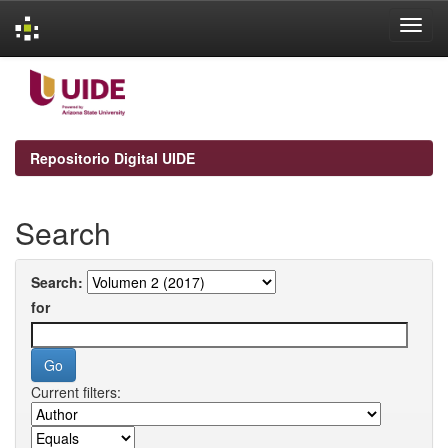
Skip
navigation
Repositorio Digital UIDE
Search
Search:
for
Current filters: