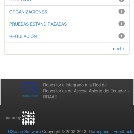
ORGANIZACIONES
1
PRUEBAS ESTANDIRAZADAS
1
REGULACIÓN
1
next >
Repositorio integrado a la Red de
Repositorios de Acceso Abierto del Ecuador -
RRAAE
Theme by
DSpace Software
Copyright © 2002-2013
Duraspace
-
Feedback