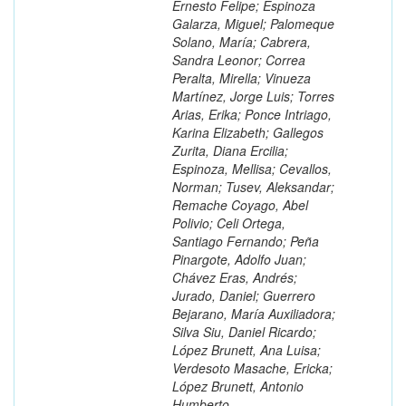
Ernesto Felipe; Espinoza
Galarza, Miguel; Palomeque
Solano, María; Cabrera,
Sandra Leonor; Correa
Peralta, Mirella; Vinueza
Martínez, Jorge Luis; Torres
Arias, Erika; Ponce Intriago,
Karina Elizabeth; Gallegos
Zurita, Diana Ercilia;
Espinoza, Mellisa; Cevallos,
Norman; Tusev, Aleksandar;
Remache Coyago, Abel
Polivio; Celi Ortega,
Santiago Fernando; Peña
Pinargote, Adolfo Juan;
Chávez Eras, Andrés;
Jurado, Daniel; Guerrero
Bejarano, María Auxiliadora;
Silva Siu, Daniel Ricardo;
López Brunett, Ana Luisa;
Verdesoto Masache, Ericka;
López Brunett, Antonio
Humberto