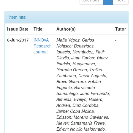
Item hits:
Issue Date
Title
Author(s)
Tutor
6-Jun-2017
INNOVA
Mafla Yépez, Carlos
-
Research
Nolasco; Benavides,
Journal
Ignacio; Hernández, Paúl;
Clavijo, Juan Carlos; Yánez,
Patricio; Huayamave,
Germán Gerson; Trelles
Zambrano, César Augusto;
Bravo Guerrero, Fabián
Eugenio; Barrazueta
Samaniego, Juan Fernando;
Almeida, Evelyn; Rosero,
Andrea; Díaz Córdoba,
Jaime; Coba Molina,
Edisson; Moreno Gavilanes,
Klever; Santamaría Freire,
Edwin; Novillo Maldonado,