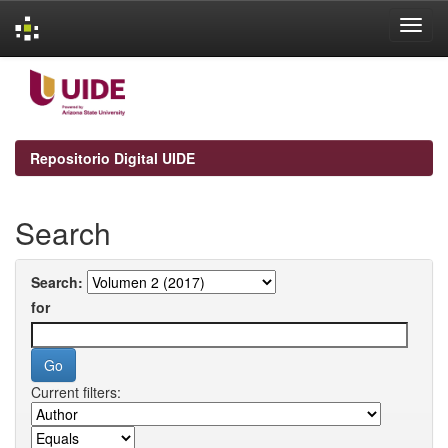
Skip
navigation
Repositorio Digital UIDE
Search
Search:
for
Current filters: