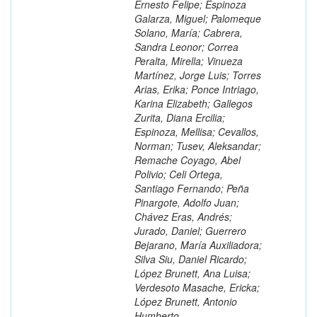
Ernesto Felipe; Espinoza
Galarza, Miguel; Palomeque
Solano, María; Cabrera,
Sandra Leonor; Correa
Peralta, Mirella; Vinueza
Martínez, Jorge Luis; Torres
Arias, Erika; Ponce Intriago,
Karina Elizabeth; Gallegos
Zurita, Diana Ercilia;
Espinoza, Mellisa; Cevallos,
Norman; Tusev, Aleksandar;
Remache Coyago, Abel
Polivio; Celi Ortega,
Santiago Fernando; Peña
Pinargote, Adolfo Juan;
Chávez Eras, Andrés;
Jurado, Daniel; Guerrero
Bejarano, María Auxiliadora;
Silva Siu, Daniel Ricardo;
López Brunett, Ana Luisa;
Verdesoto Masache, Ericka;
López Brunett, Antonio
Humberto