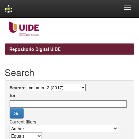
Skip
navigation
Repositorio Digital UIDE
Search
Search:
for
Current filters: