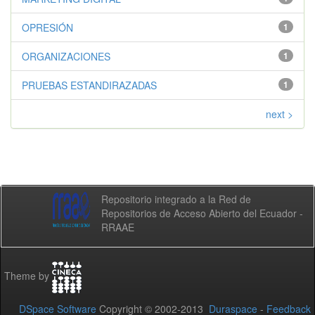
OPRESIÓN
1
ORGANIZACIONES
1
PRUEBAS ESTANDIRAZADAS
1
next >
Repositorio integrado a la Red de
Repositorios de Acceso Abierto del Ecuador -
RRAAE
Theme by
DSpace Software
Copyright © 2002-2013
Duraspace
-
Feedback