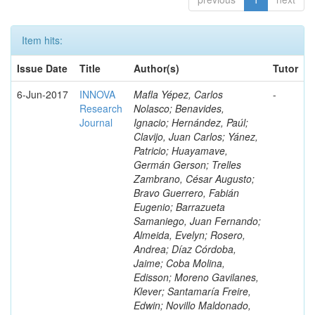
Item hits:
Issue Date
Title
Author(s)
Tutor
6-Jun-2017
INNOVA
Mafla Yépez, Carlos
-
Research
Nolasco; Benavides,
Journal
Ignacio; Hernández, Paúl;
Clavijo, Juan Carlos; Yánez,
Patricio; Huayamave,
Germán Gerson; Trelles
Zambrano, César Augusto;
Bravo Guerrero, Fabián
Eugenio; Barrazueta
Samaniego, Juan Fernando;
Almeida, Evelyn; Rosero,
Andrea; Díaz Córdoba,
Jaime; Coba Molina,
Edisson; Moreno Gavilanes,
Klever; Santamaría Freire,
Edwin; Novillo Maldonado,