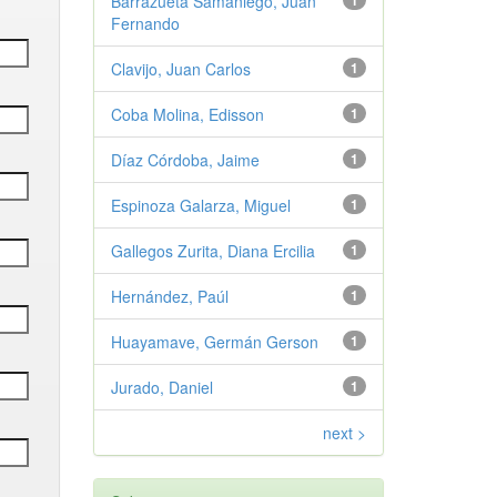
Barrazueta Samaniego, Juan
1
Fernando
Clavijo, Juan Carlos
1
Coba Molina, Edisson
1
Díaz Córdoba, Jaime
1
Espinoza Galarza, Miguel
1
Gallegos Zurita, Diana Ercilia
1
Hernández, Paúl
1
Huayamave, Germán Gerson
1
Jurado, Daniel
1
next >