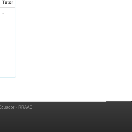
Tutor
-
l Ecuador - RRAAE