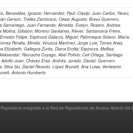
o; Benavides, Ignacio; Hernández, Paúl; Clavijo, Juan Carlos; Yánez,
mán Gerson; Trelles Zambrano, César Augusto; Bravo Guerrero,
a Samaniego, Juan Fernando; Almeida, Evelyn; Rosero, Andrea;
 Molina, Edisson; Moreno Gavilanes, Klever; Santamaría Freire,
 Ernesto Felipe; Espinoza Galarza, Miguel; Palomeque Solano, María;
rrea Peralta, Mirella; Vinueza Martínez, Jorge Luis; Torres Arias,
na Elizabeth; Gallegos Zurita, Diana Ercilia; Espinoza, Mellisa;
Aleksandar; Remache Coyago, Abel Polivio; Celi Ortega, Santiago
 Adolfo Juan; Chávez Eras, Andrés; Jurado, Daniel; Guerrero
a; Silva Siu, Daniel Ricardo; López Brunett, Ana Luisa; Verdesoto
unett, Antonio Humberto
Repositorio integrado a la Red de Repositorios de Acceso Abierto de