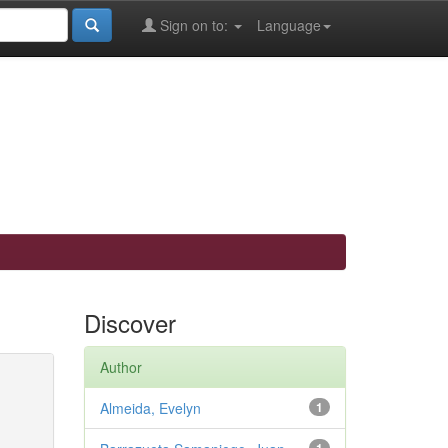
Sign on to:
Language
Discover
Author
Almeida, Evelyn
1