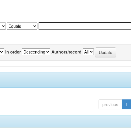
In order
Authors/record
previous
1