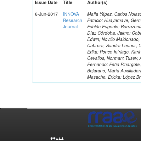
Issue Date
Title
Author(s)
6-Jun-2017
INNOVA
Mafla Yépez, Carlos Nolasc
Research
Patricio; Huayamave, Ger
Journal
Fabián Eugenio; Barrazuet
Díaz Córdoba, Jaime; Coba
Edwin; Novillo Maldonado,
Cabrera, Sandra Leonor; Co
Erika; Ponce Intriago, Kari
Cevallos, Norman; Tusev, 
Fernando; Peña Pinargote,
Bejarano, María Auxiliador
Masache, Ericka; López Br