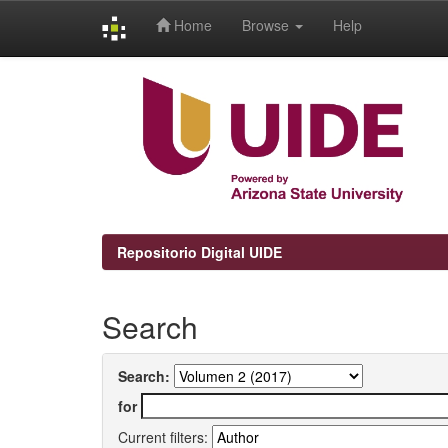
Home
Browse
Help
Skip
navigation
Repositorio Digital UIDE
Search
Search:
for
Current filters: