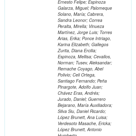
Ernesto Felipe; Espinoza
Galarza, Miguel; Palomeque
Solano, María; Cabrera,
Sandra Leonor; Correa
Peralta, Mirella; Vinueza
Martínez, Jorge Luis; Torres
Arias, Erika; Ponce Intriago,
Karina Elizabeth; Gallegos
Zurita, Diana Ercilia;
Espinoza, Mellisa; Cevallos,
Norman; Tusev, Aleksandar;
Remache Coyago, Abel
Polivio; Celi Ortega,
Santiago Fernando; Peña
Pinargote, Adolfo Juan;
Chávez Eras, Andrés;
Jurado, Daniel; Guerrero
Bejarano, María Auxiliadora;
Silva Siu, Daniel Ricardo;
López Brunett, Ana Luisa;
Verdesoto Masache, Ericka;
López Brunett, Antonio
Humberto