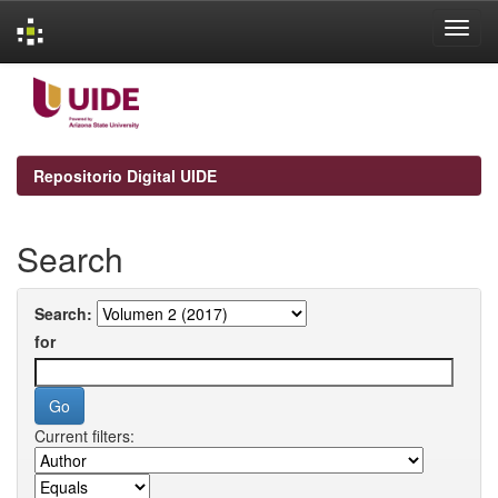
Skip
navigation
Repositorio Digital UIDE
Search
Search:
for
Current filters: