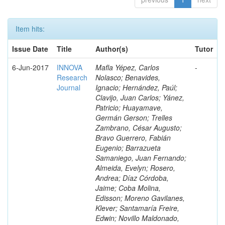
Item hits:
Issue Date
Title
Author(s)
Tutor
6-Jun-2017
INNOVA
Mafla Yépez, Carlos
-
Research
Nolasco; Benavides,
Journal
Ignacio; Hernández, Paúl;
Clavijo, Juan Carlos; Yánez,
Patricio; Huayamave,
Germán Gerson; Trelles
Zambrano, César Augusto;
Bravo Guerrero, Fabián
Eugenio; Barrazueta
Samaniego, Juan Fernando;
Almeida, Evelyn; Rosero,
Andrea; Díaz Córdoba,
Jaime; Coba Molina,
Edisson; Moreno Gavilanes,
Klever; Santamaría Freire,
Edwin; Novillo Maldonado,