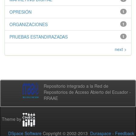
OPRESIÓN
1
ORGANIZACIONES
1
PRUEBAS ESTANDIRAZADAS
1
next >
Repositorio integrado a la Red de
Repositorios de Acceso Abierto del Ecuador -
RRAAE
Theme by
DSpace Software
Copyright © 2002-2013
Duraspace
-
Feedback