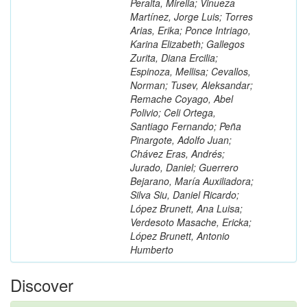
Peralta, Mirella; Vinueza
Martínez, Jorge Luis; Torres
Arias, Erika; Ponce Intriago,
Karina Elizabeth; Gallegos
Zurita, Diana Ercilia;
Espinoza, Mellisa; Cevallos,
Norman; Tusev, Aleksandar;
Remache Coyago, Abel
Polivio; Celi Ortega,
Santiago Fernando; Peña
Pinargote, Adolfo Juan;
Chávez Eras, Andrés;
Jurado, Daniel; Guerrero
Bejarano, María Auxiliadora;
Silva Siu, Daniel Ricardo;
López Brunett, Ana Luisa;
Verdesoto Masache, Ericka;
López Brunett, Antonio
Humberto
Discover