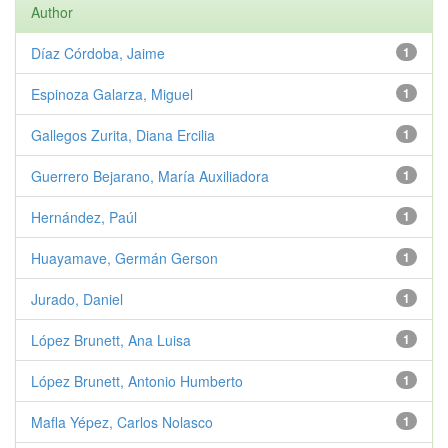
Author
Díaz Córdoba, Jaime
1
Espinoza Galarza, Miguel
1
Gallegos Zurita, Diana Ercilia
1
Guerrero Bejarano, María Auxiliadora
1
Hernández, Paúl
1
Huayamave, Germán Gerson
1
Jurado, Daniel
1
López Brunett, Ana Luisa
1
López Brunett, Antonio Humberto
1
Mafla Yépez, Carlos Nolasco
1