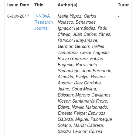
Issue Date
Title
Author(s)
Tutor
6-Jun-2017
INNOVA
Mafla Yépez, Carlos
-
Research
Nolasco; Benavides,
Journal
Ignacio; Hernández, Paúl;
Clavijo, Juan Carlos; Yánez,
Patricio; Huayamave,
Germán Gerson; Trelles
Zambrano, César Augusto;
Bravo Guerrero, Fabián
Eugenio; Barrazueta
Samaniego, Juan Fernando;
Almeida, Evelyn; Rosero,
Andrea; Díaz Córdoba,
Jaime; Coba Molina,
Edisson; Moreno Gavilanes,
Klever; Santamaría Freire,
Edwin; Novillo Maldonado,
Ernesto Felipe; Espinoza
Galarza, Miguel; Palomeque
Solano, María; Cabrera,
Sandra Leonor; Correa