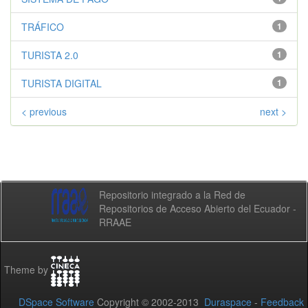
TRÁFICO
1
TURISTA 2.0
1
TURISTA DIGITAL
1
< previous
next >
Repositorio integrado a la Red de
Repositorios de Acceso Abierto del Ecuador -
RRAAE
Theme by
DSpace Software
Copyright © 2002-2013
Duraspace
-
Feedback