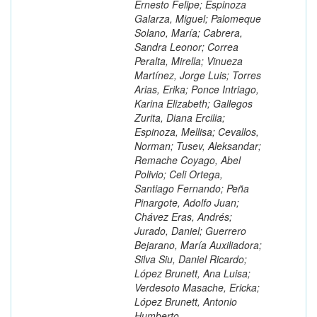
Ernesto Felipe; Espinoza
Galarza, Miguel; Palomeque
Solano, María; Cabrera,
Sandra Leonor; Correa
Peralta, Mirella; Vinueza
Martínez, Jorge Luis; Torres
Arias, Erika; Ponce Intriago,
Karina Elizabeth; Gallegos
Zurita, Diana Ercilia;
Espinoza, Mellisa; Cevallos,
Norman; Tusev, Aleksandar;
Remache Coyago, Abel
Polivio; Celi Ortega,
Santiago Fernando; Peña
Pinargote, Adolfo Juan;
Chávez Eras, Andrés;
Jurado, Daniel; Guerrero
Bejarano, María Auxiliadora;
Silva Siu, Daniel Ricardo;
López Brunett, Ana Luisa;
Verdesoto Masache, Ericka;
López Brunett, Antonio
Humberto