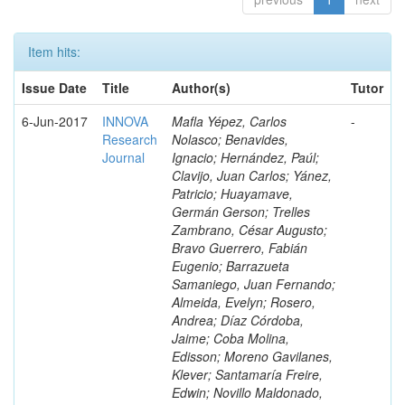
Item hits:
Issue Date
Title
Author(s)
Tutor
6-Jun-2017
INNOVA
Mafla Yépez, Carlos
-
Research
Nolasco; Benavides,
Journal
Ignacio; Hernández, Paúl;
Clavijo, Juan Carlos; Yánez,
Patricio; Huayamave,
Germán Gerson; Trelles
Zambrano, César Augusto;
Bravo Guerrero, Fabián
Eugenio; Barrazueta
Samaniego, Juan Fernando;
Almeida, Evelyn; Rosero,
Andrea; Díaz Córdoba,
Jaime; Coba Molina,
Edisson; Moreno Gavilanes,
Klever; Santamaría Freire,
Edwin; Novillo Maldonado,