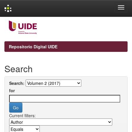
Skip
navigation
Repositorio Digital UIDE
Search
Search:
for
Current filters: