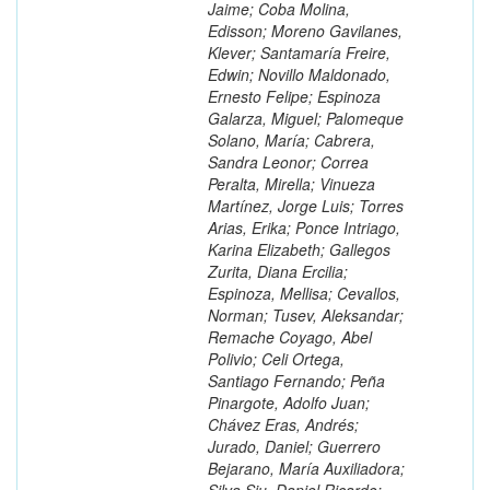
Jaime; Coba Molina,
Edisson; Moreno Gavilanes,
Klever; Santamaría Freire,
Edwin; Novillo Maldonado,
Ernesto Felipe; Espinoza
Galarza, Miguel; Palomeque
Solano, María; Cabrera,
Sandra Leonor; Correa
Peralta, Mirella; Vinueza
Martínez, Jorge Luis; Torres
Arias, Erika; Ponce Intriago,
Karina Elizabeth; Gallegos
Zurita, Diana Ercilia;
Espinoza, Mellisa; Cevallos,
Norman; Tusev, Aleksandar;
Remache Coyago, Abel
Polivio; Celi Ortega,
Santiago Fernando; Peña
Pinargote, Adolfo Juan;
Chávez Eras, Andrés;
Jurado, Daniel; Guerrero
Bejarano, María Auxiliadora;
Silva Siu, Daniel Ricardo;