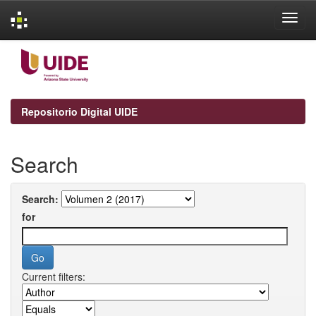
Skip
navigation
Repositorio Digital UIDE
Search
Search:
for
Current filters: