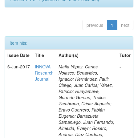
previous
1
next
Item hits:
Issue Date
Title
Author(s)
Tutor
6-Jun-2017
INNOVA
Mafla Yépez, Carlos
-
Research
Nolasco; Benavides,
Journal
Ignacio; Hernández, Paúl;
Clavijo, Juan Carlos; Yánez,
Patricio; Huayamave,
Germán Gerson; Trelles
Zambrano, César Augusto;
Bravo Guerrero, Fabián
Eugenio; Barrazueta
Samaniego, Juan Fernando;
Almeida, Evelyn; Rosero,
Andrea; Díaz Córdoba,