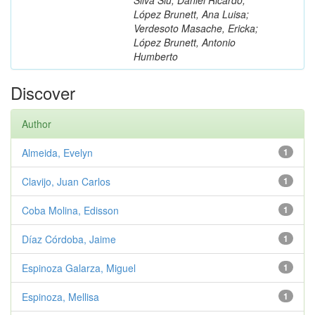
López Brunett, Ana Luisa;
Verdesoto Masache, Ericka;
López Brunett, Antonio
Humberto
Discover
Author
Almeida, Evelyn
1
Clavijo, Juan Carlos
1
Coba Molina, Edisson
1
Díaz Córdoba, Jaime
1
Espinoza Galarza, Miguel
1
Espinoza, Mellisa
1