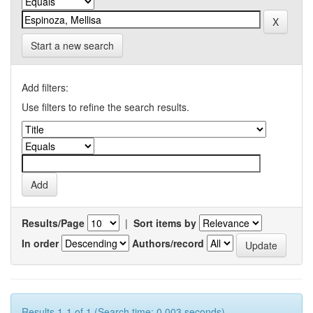
Start a new search
Add filters:
Use filters to refine the search results.
Results/Page
|
Sort items by
In order
Authors/record
Results 1-1 of 1 (Search time: 0.003 seconds).