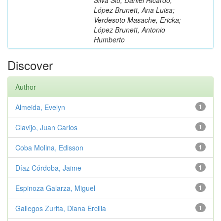
López Brunett, Ana Luisa;
Verdesoto Masache, Ericka;
López Brunett, Antonio
Humberto
Discover
Author
Almeida, Evelyn
1
Clavijo, Juan Carlos
1
Coba Molina, Edisson
1
Díaz Córdoba, Jaime
1
Espinoza Galarza, Miguel
1
Gallegos Zurita, Diana Ercilia
1