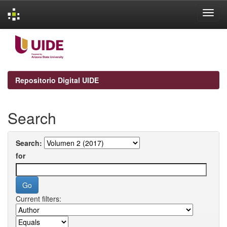
Skip
navigation
Repositorio Digital UIDE
Search
Search:
for
Current filters: