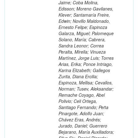
Jaime; Coba Molina,
Edisson; Moreno Gavilanes,
Klever; Santamaría Freire,
Edwin; Novillo Maldonado,
Ernesto Felipe; Espinoza
Galarza, Miguel; Palomeque
Solano, María; Cabrera,
Sandra Leonor; Correa
Peralta, Mirella; Vinueza
Martínez, Jorge Luis; Torres
Arias, Erika; Ponce Intriago,
Karina Elizabeth; Gallegos
Zurita, Diana Ercilia;
Espinoza, Mellisa; Cevallos,
Norman; Tusev, Aleksandar;
Remache Coyago, Abel
Polivio; Celi Ortega,
Santiago Fernando; Peña
Pinargote, Adolfo Juan;
Chávez Eras, Andrés;
Jurado, Daniel; Guerrero
Bejarano, María Auxiliadora;
Silva Siu, Daniel Ricardo;