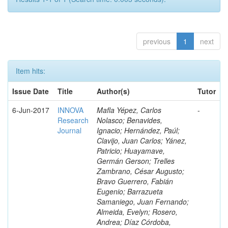
previous
1
next
Item hits:
Issue Date
Title
Author(s)
Tutor
6-Jun-2017
INNOVA
Mafla Yépez, Carlos
-
Research
Nolasco; Benavides,
Journal
Ignacio; Hernández, Paúl;
Clavijo, Juan Carlos; Yánez,
Patricio; Huayamave,
Germán Gerson; Trelles
Zambrano, César Augusto;
Bravo Guerrero, Fabián
Eugenio; Barrazueta
Samaniego, Juan Fernando;
Almeida, Evelyn; Rosero,
Andrea; Díaz Córdoba,