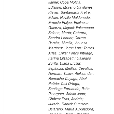
Jaime; Coba Molina,
Edisson; Moreno Gavilanes,
Klever; Santamaría Freire,
Edwin; Novillo Maldonado,
Ernesto Felipe; Espinoza
Galarza, Miguel; Palomeque
Solano, María; Cabrera,
Sandra Leonor; Correa
Peralta, Mirella; Vinueza
Martínez, Jorge Luis; Torres
Arias, Erika; Ponce Intriago,
Karina Elizabeth; Gallegos
Zurita, Diana Ercilia;
Espinoza, Mellisa; Cevallos,
Norman; Tusev, Aleksandar;
Remache Coyago, Abel
Polivio; Celi Ortega,
Santiago Fernando; Peña
Pinargote, Adolfo Juan;
Chávez Eras, Andrés;
Jurado, Daniel; Guerrero
Bejarano, María Auxiliadora;
Silva Siu, Daniel Ricardo;