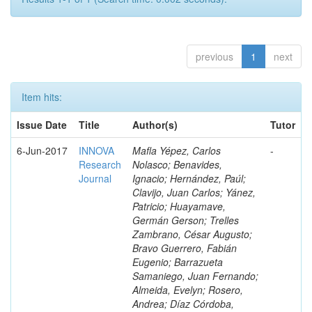
previous
1
next
Item hits:
Issue Date
Title
Author(s)
Tutor
6-Jun-2017
INNOVA
Mafla Yépez, Carlos
-
Research
Nolasco; Benavides,
Journal
Ignacio; Hernández, Paúl;
Clavijo, Juan Carlos; Yánez,
Patricio; Huayamave,
Germán Gerson; Trelles
Zambrano, César Augusto;
Bravo Guerrero, Fabián
Eugenio; Barrazueta
Samaniego, Juan Fernando;
Almeida, Evelyn; Rosero,
Andrea; Díaz Córdoba,