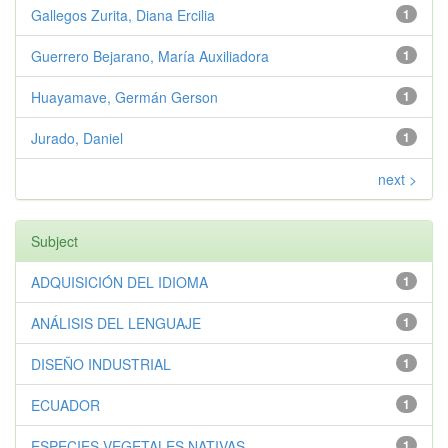
Gallegos Zurita, Diana Ercilia
1
Guerrero Bejarano, María Auxiliadora
1
Huayamave, Germán Gerson
1
Jurado, Daniel
1
next >
Subject
ADQUISICIÓN DEL IDIOMA
1
ANÁLISIS DEL LENGUAJE
1
DISEÑO INDUSTRIAL
1
ECUADOR
1
ESPECIES VEGETALES NATIVAS
1