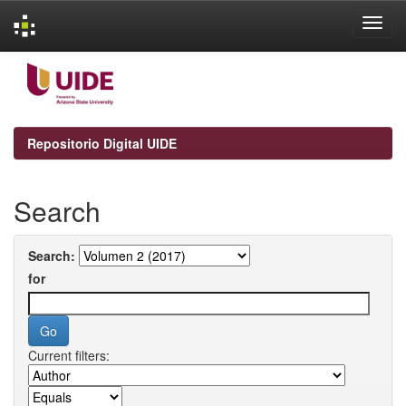
Skip
navigation
Repositorio Digital UIDE
Search
Search:
for
Current filters: