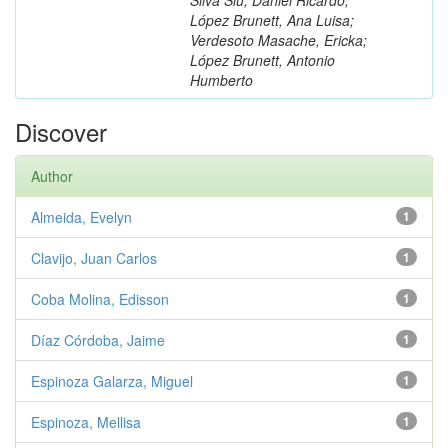
López Brunett, Ana Luisa;
Verdesoto Masache, Ericka;
López Brunett, Antonio
Humberto
Discover
Author
Almeida, Evelyn
1
Clavijo, Juan Carlos
1
Coba Molina, Edisson
1
Díaz Córdoba, Jaime
1
Espinoza Galarza, Miguel
1
Espinoza, Mellisa
1