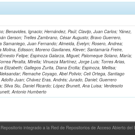
o; Benavides, Ignacio; Hernández, Paúl; Clavijo, Juan Carlos; Yánez,
mán Gerson; Trelles Zambrano, César Augusto; Bravo Guerrero,
a Samaniego, Juan Fernando; Almeida, Evelyn; Rosero, Andrea;
 Molina, Edisson; Moreno Gavilanes, Klever; Santamaría Freire,
 Ernesto Felipe; Espinoza Galarza, Miguel; Palomeque Solano, María;
rrea Peralta, Mirella; Vinueza Martínez, Jorge Luis; Torres Arias,
na Elizabeth; Gallegos Zurita, Diana Ercilia; Espinoza, Mellisa;
Aleksandar; Remache Coyago, Abel Polivio; Celi Ortega, Santiago
 Adolfo Juan; Chávez Eras, Andrés; Jurado, Daniel; Guerrero
a; Silva Siu, Daniel Ricardo; López Brunett, Ana Luisa; Verdesoto
unett, Antonio Humberto
Repositorio integrado a la Red de Repositorios de Acceso Abierto de