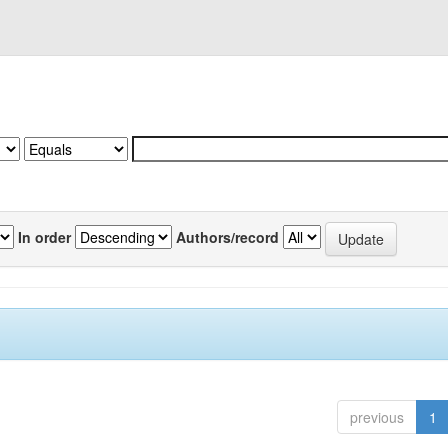
In order
Authors/record
previous
1