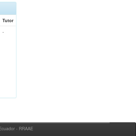
Tutor
-
l Ecuador - RRAAE