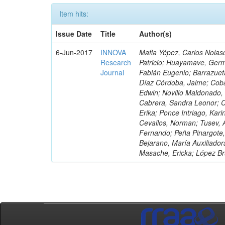
Item hits:
Issue Date
Title
Author(s)
6-Jun-2017
INNOVA
Mafla Yépez, Carlos Nolasc
Research
Patricio; Huayamave, Ger
Journal
Fabián Eugenio; Barrazuet
Díaz Córdoba, Jaime; Coba
Edwin; Novillo Maldonado,
Cabrera, Sandra Leonor; Co
Erika; Ponce Intriago, Kari
Cevallos, Norman; Tusev, 
Fernando; Peña Pinargote,
Bejarano, María Auxiliador
Masache, Ericka; López Br