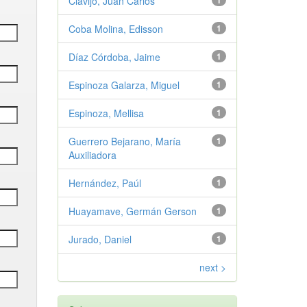
Clavijo, Juan Carlos
1
Coba Molina, Edisson
1
Díaz Córdoba, Jaime
1
Espinoza Galarza, Miguel
1
Espinoza, Mellisa
1
Guerrero Bejarano, María
1
Auxiliadora
Hernández, Paúl
1
Huayamave, Germán Gerson
1
Jurado, Daniel
1
next >