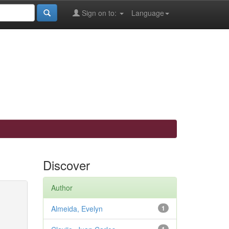
Sign on to:
Language
Discover
Author
Almeida, Evelyn
1