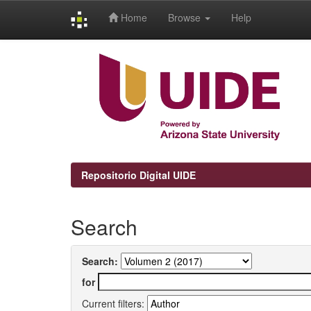
Home
Browse
Help
Skip
navigation
Repositorio Digital UIDE
Search
Search:
for
Current filters: