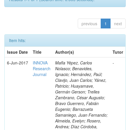
previous
1
next
Item hits:
Issue Date
Title
Author(s)
Tutor
6-Jun-2017
INNOVA
Mafla Yépez, Carlos
-
Research
Nolasco; Benavides,
Journal
Ignacio; Hernández, Paúl;
Clavijo, Juan Carlos; Yánez,
Patricio; Huayamave,
Germán Gerson; Trelles
Zambrano, César Augusto;
Bravo Guerrero, Fabián
Eugenio; Barrazueta
Samaniego, Juan Fernando;
Almeida, Evelyn; Rosero,
Andrea; Díaz Córdoba,