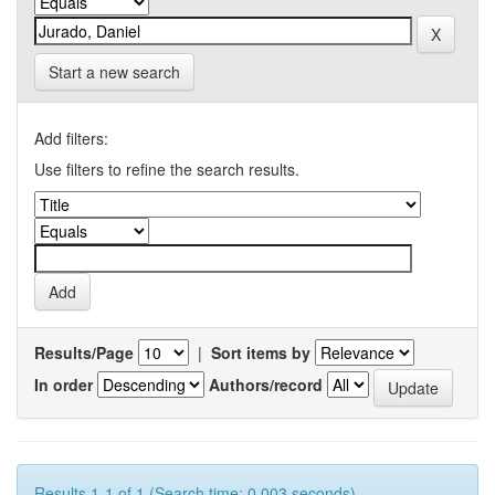
Start a new search
Add filters:
Use filters to refine the search results.
Results/Page
|
Sort items by
In order
Authors/record
Results 1-1 of 1 (Search time: 0.003 seconds).