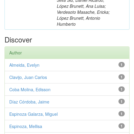
López Brunett, Ana Luisa;
Verdesoto Masache, Ericka;
López Brunett, Antonio
Humberto
Discover
Author
Almeida, Evelyn
1
Clavijo, Juan Carlos
1
Coba Molina, Edisson
1
Díaz Córdoba, Jaime
1
Espinoza Galarza, Miguel
1
Espinoza, Mellisa
1