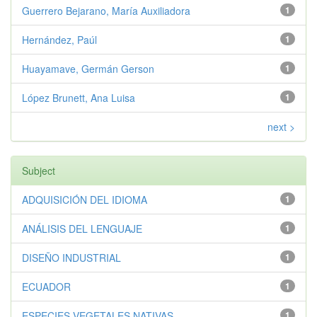
Guerrero Bejarano, María Auxiliadora
1
Hernández, Paúl
1
Huayamave, Germán Gerson
1
López Brunett, Ana Luisa
1
next >
Subject
ADQUISICIÓN DEL IDIOMA
1
ANÁLISIS DEL LENGUAJE
1
DISEÑO INDUSTRIAL
1
ECUADOR
1
ESPECIES VEGETALES NATIVAS
1