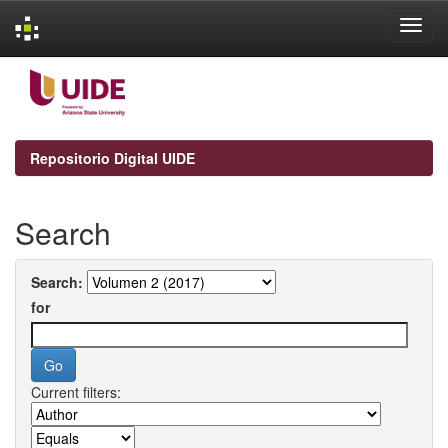
Skip
navigation
Repositorio Digital UIDE
Search
Search:
for
Current filters: