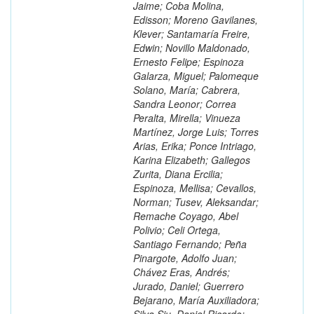
Jaime; Coba Molina,
Edisson; Moreno Gavilanes,
Klever; Santamaría Freire,
Edwin; Novillo Maldonado,
Ernesto Felipe; Espinoza
Galarza, Miguel; Palomeque
Solano, María; Cabrera,
Sandra Leonor; Correa
Peralta, Mirella; Vinueza
Martínez, Jorge Luis; Torres
Arias, Erika; Ponce Intriago,
Karina Elizabeth; Gallegos
Zurita, Diana Ercilia;
Espinoza, Mellisa; Cevallos,
Norman; Tusev, Aleksandar;
Remache Coyago, Abel
Polivio; Celi Ortega,
Santiago Fernando; Peña
Pinargote, Adolfo Juan;
Chávez Eras, Andrés;
Jurado, Daniel; Guerrero
Bejarano, María Auxiliadora;
Silva Siu, Daniel Ricardo;