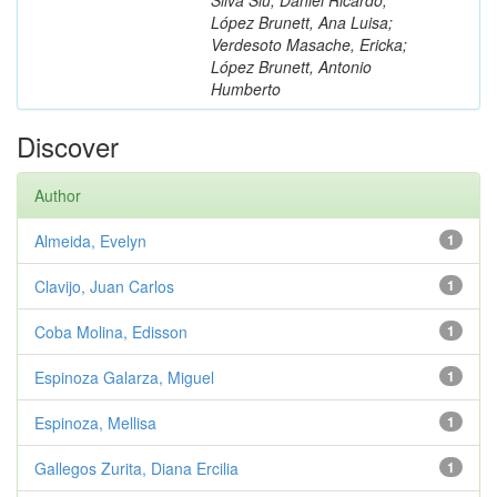
López Brunett, Ana Luisa;
Verdesoto Masache, Ericka;
López Brunett, Antonio
Humberto
Discover
Author
Almeida, Evelyn
1
Clavijo, Juan Carlos
1
Coba Molina, Edisson
1
Espinoza Galarza, Miguel
1
Espinoza, Mellisa
1
Gallegos Zurita, Diana Ercilia
1