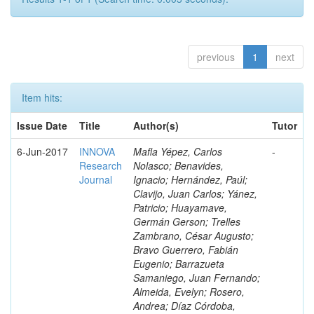
previous
1
next
Item hits:
Issue Date
Title
Author(s)
Tutor
6-Jun-2017
INNOVA
Mafla Yépez, Carlos
-
Research
Nolasco; Benavides,
Journal
Ignacio; Hernández, Paúl;
Clavijo, Juan Carlos; Yánez,
Patricio; Huayamave,
Germán Gerson; Trelles
Zambrano, César Augusto;
Bravo Guerrero, Fabián
Eugenio; Barrazueta
Samaniego, Juan Fernando;
Almeida, Evelyn; Rosero,
Andrea; Díaz Córdoba,