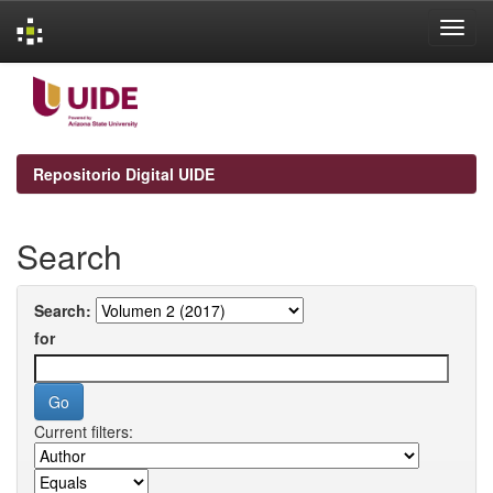
Skip
navigation
Repositorio Digital UIDE
Search
Search:
for
Current filters: