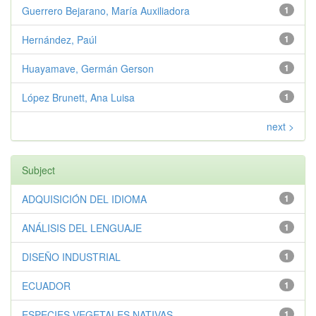
Guerrero Bejarano, María Auxiliadora
1
Hernández, Paúl
1
Huayamave, Germán Gerson
1
López Brunett, Ana Luisa
1
next >
Subject
ADQUISICIÓN DEL IDIOMA
1
ANÁLISIS DEL LENGUAJE
1
DISEÑO INDUSTRIAL
1
ECUADOR
1
ESPECIES VEGETALES NATIVAS
1