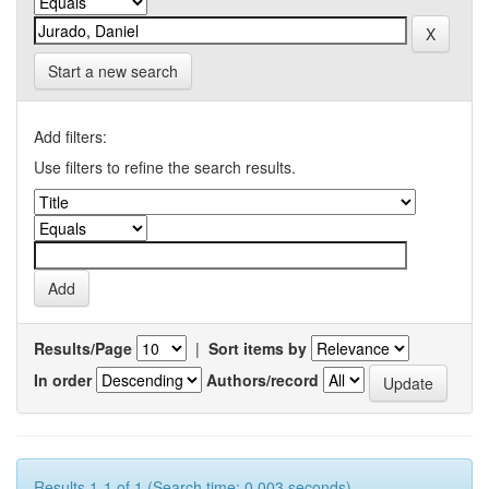
Start a new search
Add filters:
Use filters to refine the search results.
Results/Page
|
Sort items by
In order
Authors/record
Results 1-1 of 1 (Search time: 0.003 seconds).