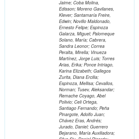
Jaime; Coba Molina,
Edisson; Moreno Gavilanes,
Klever; Santamaría Freire,
Edwin; Novillo Maldonado,
Ernesto Felipe; Espinoza
Galarza, Miguel; Palomeque
Solano, María; Cabrera,
Sandra Leonor; Correa
Peralta, Mirella; Vinueza
Martínez, Jorge Luis; Torres
Arias, Erika; Ponce Intriago,
Karina Elizabeth; Gallegos
Zurita, Diana Ercilia;
Espinoza, Mellisa; Cevallos,
Norman; Tusev, Aleksandar;
Remache Coyago, Abel
Polivio; Celi Ortega,
Santiago Fernando; Peña
Pinargote, Adolfo Juan;
Chávez Eras, Andrés;
Jurado, Daniel; Guerrero
Bejarano, María Auxiliadora;
Silva Siu, Daniel Ricardo;