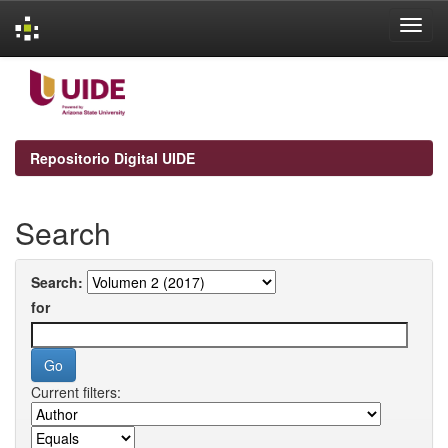
Skip
navigation
Repositorio Digital UIDE
Search
Search:
for
Current filters: