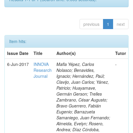
previous
1
next
Item hits:
Issue Date
Title
Author(s)
Tutor
6-Jun-2017
INNOVA
Mafla Yépez, Carlos
-
Research
Nolasco; Benavides,
Journal
Ignacio; Hernández, Paúl;
Clavijo, Juan Carlos; Yánez,
Patricio; Huayamave,
Germán Gerson; Trelles
Zambrano, César Augusto;
Bravo Guerrero, Fabián
Eugenio; Barrazueta
Samaniego, Juan Fernando;
Almeida, Evelyn; Rosero,
Andrea; Díaz Córdoba,