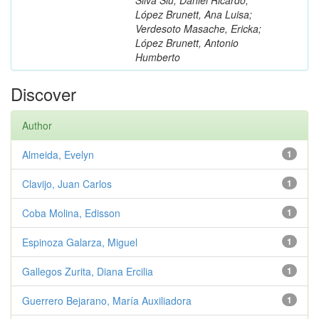
López Brunett, Ana Luisa;
Verdesoto Masache, Ericka;
López Brunett, Antonio
Humberto
Discover
Author
Almeida, Evelyn
1
Clavijo, Juan Carlos
1
Coba Molina, Edisson
1
Espinoza Galarza, Miguel
1
Gallegos Zurita, Diana Ercilia
1
Guerrero Bejarano, María Auxiliadora
1