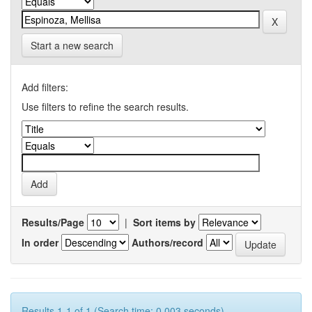
Start a new search
Add filters:
Use filters to refine the search results.
Results/Page
|
Sort items by
In order
Authors/record
Results 1-1 of 1 (Search time: 0.003 seconds).