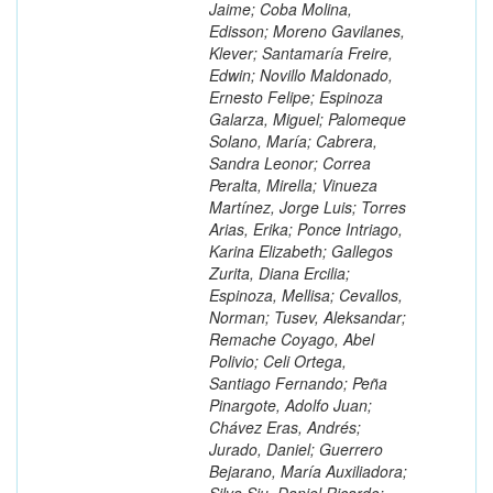
Jaime; Coba Molina,
Edisson; Moreno Gavilanes,
Klever; Santamaría Freire,
Edwin; Novillo Maldonado,
Ernesto Felipe; Espinoza
Galarza, Miguel; Palomeque
Solano, María; Cabrera,
Sandra Leonor; Correa
Peralta, Mirella; Vinueza
Martínez, Jorge Luis; Torres
Arias, Erika; Ponce Intriago,
Karina Elizabeth; Gallegos
Zurita, Diana Ercilia;
Espinoza, Mellisa; Cevallos,
Norman; Tusev, Aleksandar;
Remache Coyago, Abel
Polivio; Celi Ortega,
Santiago Fernando; Peña
Pinargote, Adolfo Juan;
Chávez Eras, Andrés;
Jurado, Daniel; Guerrero
Bejarano, María Auxiliadora;
Silva Siu, Daniel Ricardo;