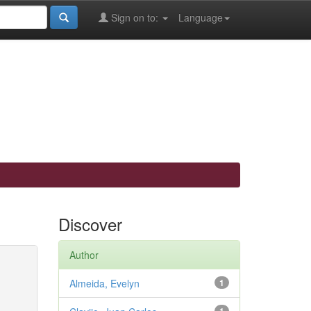
Sign on to:
Language
Discover
Author
Almeida, Evelyn
1