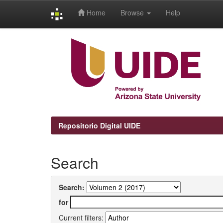
Home
Browse
Help
Skip
navigation
Repositorio Digital UIDE
Search
Search:
for
Current filters: