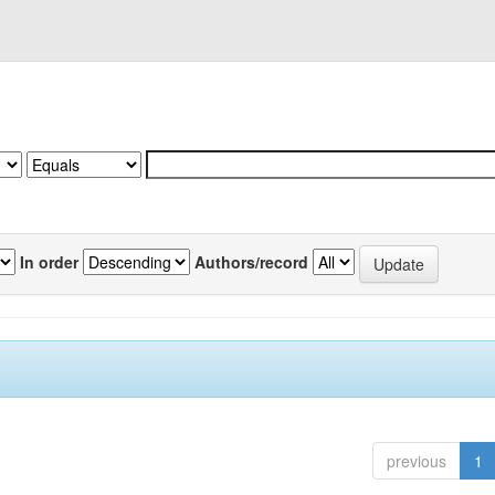
In order
Authors/record
previous
1