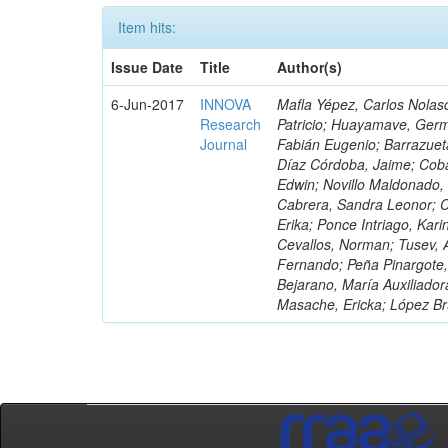
Item hits:
Issue Date
Title
Author(s)
6-Jun-2017
INNOVA
Mafla Yépez, Carlos Nolasc
Research
Patricio; Huayamave, Ger
Journal
Fabián Eugenio; Barrazuet
Díaz Córdoba, Jaime; Coba
Edwin; Novillo Maldonado,
Cabrera, Sandra Leonor; Co
Erika; Ponce Intriago, Kari
Cevallos, Norman; Tusev, 
Fernando; Peña Pinargote,
Bejarano, María Auxiliador
Masache, Ericka; López Br