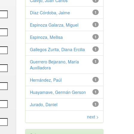
Clavijo, Juan Carlos
1
Díaz Córdoba, Jaime
1
Espinoza Galarza, Miguel
1
Espinoza, Mellisa
1
Gallegos Zurita, Diana Ercilia
1
Guerrero Bejarano, María
1
Auxiliadora
Hernández, Paúl
1
Huayamave, Germán Gerson
1
Jurado, Daniel
1
next >