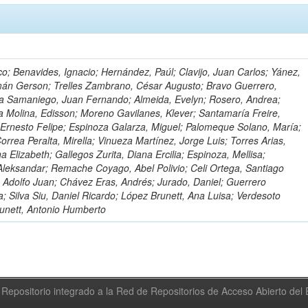
o; Benavides, Ignacio; Hernández, Paúl; Clavijo, Juan Carlos; Yánez,
mán Gerson; Trelles Zambrano, César Augusto; Bravo Guerrero,
a Samaniego, Juan Fernando; Almeida, Evelyn; Rosero, Andrea;
 Molina, Edisson; Moreno Gavilanes, Klever; Santamaría Freire,
 Ernesto Felipe; Espinoza Galarza, Miguel; Palomeque Solano, María;
rrea Peralta, Mirella; Vinueza Martínez, Jorge Luis; Torres Arias,
na Elizabeth; Gallegos Zurita, Diana Ercilia; Espinoza, Mellisa;
Aleksandar; Remache Coyago, Abel Polivio; Celi Ortega, Santiago
 Adolfo Juan; Chávez Eras, Andrés; Jurado, Daniel; Guerrero
a; Silva Siu, Daniel Ricardo; López Brunett, Ana Luisa; Verdesoto
unett, Antonio Humberto
Repositorio integrado a la Red de Repositorios de Acceso Abierto de