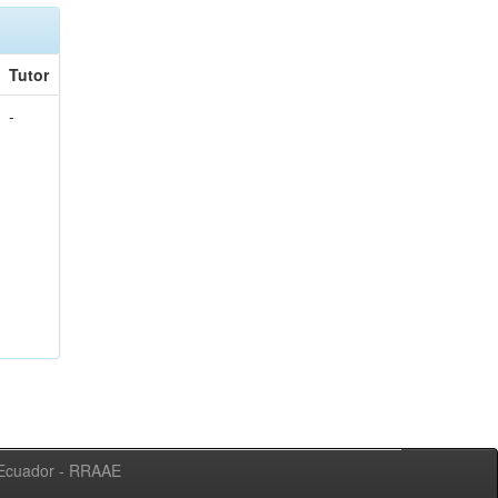
Tutor
-
l Ecuador - RRAAE