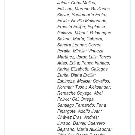
Jaime; Coba Molina,
Edisson; Moreno Gavilanes,
Klever; Santamaría Freire,
Edwin; Novillo Maldonado,
Ernesto Felipe; Espinoza
Galarza, Miguel; Palomeque
Solano, María; Cabrera,
Sandra Leonor; Correa
Peralta, Mirella; Vinueza
Martínez, Jorge Luis; Torres
Arias, Erika; Ponce Intriago,
Karina Elizabeth; Gallegos
Zurita, Diana Ercilia;
Espinoza, Mellisa; Cevallos,
Norman; Tusev, Aleksandar;
Remache Coyago, Abel
Polivio; Celi Ortega,
Santiago Fernando; Peña
Pinargote, Adolfo Juan;
Chávez Eras, Andrés;
Jurado, Daniel; Guerrero
Bejarano, María Auxiliadora;
Silva Siu, Daniel Ricardo;