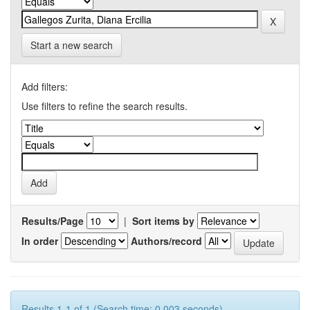
Start a new search
Add filters:
Use filters to refine the search results.
Results/Page
|
Sort items by
In order
Authors/record
Results 1-1 of 1 (Search time: 0.003 seconds).