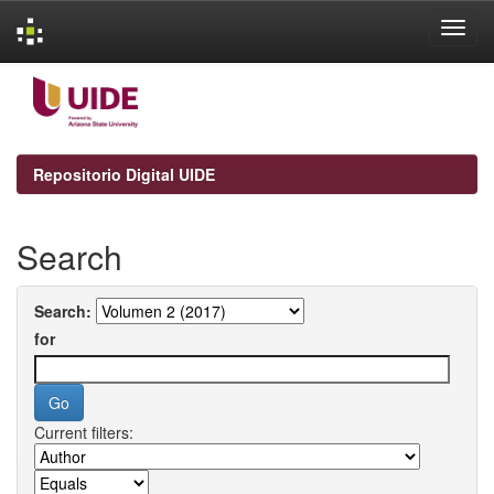
Skip
navigation
Repositorio Digital UIDE
Search
Search:
for
Current filters: