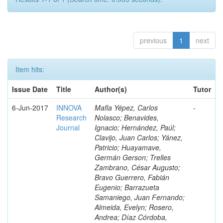
previous
1
next
Item hits:
Issue Date
Title
Author(s)
Tutor
6-Jun-2017
INNOVA
Mafla Yépez, Carlos
-
Research
Nolasco; Benavides,
Journal
Ignacio; Hernández, Paúl;
Clavijo, Juan Carlos; Yánez,
Patricio; Huayamave,
Germán Gerson; Trelles
Zambrano, César Augusto;
Bravo Guerrero, Fabián
Eugenio; Barrazueta
Samaniego, Juan Fernando;
Almeida, Evelyn; Rosero,
Andrea; Díaz Córdoba,