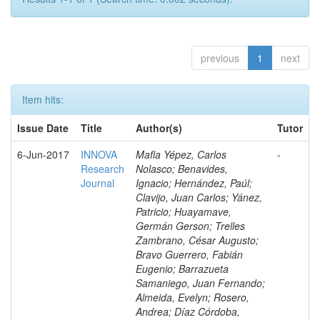
previous
1
next
Item hits:
Issue Date
Title
Author(s)
Tutor
6-Jun-2017
INNOVA
Mafla Yépez, Carlos
-
Research
Nolasco; Benavides,
Journal
Ignacio; Hernández, Paúl;
Clavijo, Juan Carlos; Yánez,
Patricio; Huayamave,
Germán Gerson; Trelles
Zambrano, César Augusto;
Bravo Guerrero, Fabián
Eugenio; Barrazueta
Samaniego, Juan Fernando;
Almeida, Evelyn; Rosero,
Andrea; Díaz Córdoba,