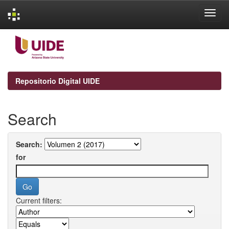
Skip
navigation
Repositorio Digital UIDE
Search
Search:
for
Current filters: