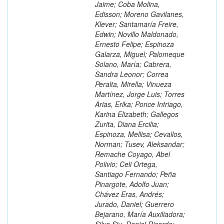
Jaime; Coba Molina,
Edisson; Moreno Gavilanes,
Klever; Santamaría Freire,
Edwin; Novillo Maldonado,
Ernesto Felipe; Espinoza
Galarza, Miguel; Palomeque
Solano, María; Cabrera,
Sandra Leonor; Correa
Peralta, Mirella; Vinueza
Martínez, Jorge Luis; Torres
Arias, Erika; Ponce Intriago,
Karina Elizabeth; Gallegos
Zurita, Diana Ercilia;
Espinoza, Mellisa; Cevallos,
Norman; Tusev, Aleksandar;
Remache Coyago, Abel
Polivio; Celi Ortega,
Santiago Fernando; Peña
Pinargote, Adolfo Juan;
Chávez Eras, Andrés;
Jurado, Daniel; Guerrero
Bejarano, María Auxiliadora;
Silva Siu, Daniel Ricardo;