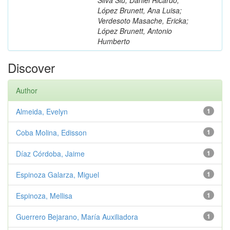
López Brunett, Ana Luisa;
Verdesoto Masache, Ericka;
López Brunett, Antonio
Humberto
Discover
Author
Almeida, Evelyn
1
Coba Molina, Edisson
1
Díaz Córdoba, Jaime
1
Espinoza Galarza, Miguel
1
Espinoza, Mellisa
1
Guerrero Bejarano, María Auxiliadora
1