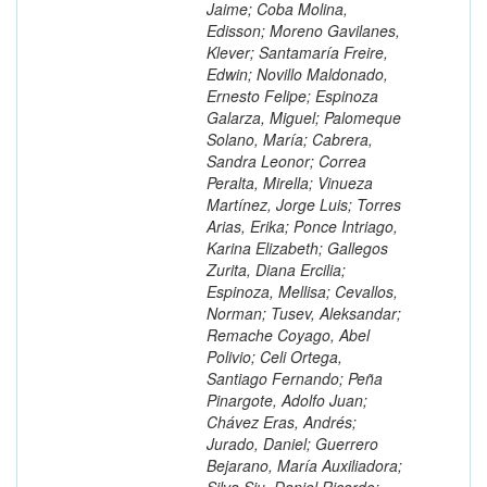
Jaime; Coba Molina,
Edisson; Moreno Gavilanes,
Klever; Santamaría Freire,
Edwin; Novillo Maldonado,
Ernesto Felipe; Espinoza
Galarza, Miguel; Palomeque
Solano, María; Cabrera,
Sandra Leonor; Correa
Peralta, Mirella; Vinueza
Martínez, Jorge Luis; Torres
Arias, Erika; Ponce Intriago,
Karina Elizabeth; Gallegos
Zurita, Diana Ercilia;
Espinoza, Mellisa; Cevallos,
Norman; Tusev, Aleksandar;
Remache Coyago, Abel
Polivio; Celi Ortega,
Santiago Fernando; Peña
Pinargote, Adolfo Juan;
Chávez Eras, Andrés;
Jurado, Daniel; Guerrero
Bejarano, María Auxiliadora;
Silva Siu, Daniel Ricardo;