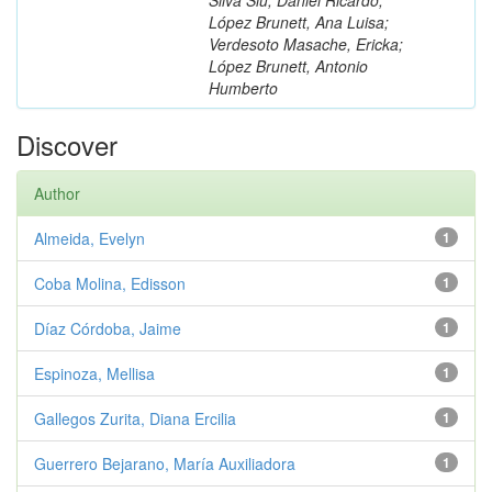
López Brunett, Ana Luisa;
Verdesoto Masache, Ericka;
López Brunett, Antonio
Humberto
Discover
Author
Almeida, Evelyn
1
Coba Molina, Edisson
1
Díaz Córdoba, Jaime
1
Espinoza, Mellisa
1
Gallegos Zurita, Diana Ercilia
1
Guerrero Bejarano, María Auxiliadora
1