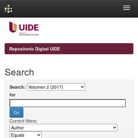
Skip
navigation
Repositorio Digital UIDE
Search
Search:
for
Current filters: