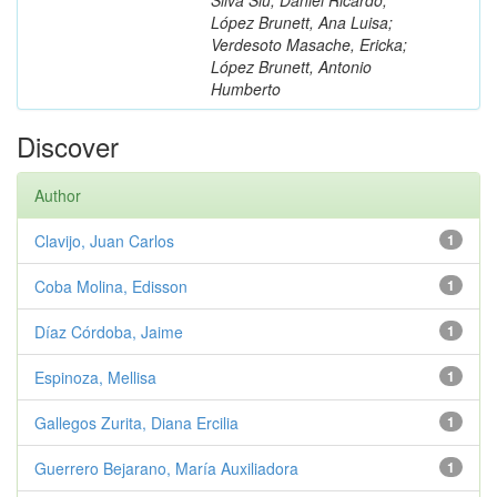
López Brunett, Ana Luisa;
Verdesoto Masache, Ericka;
López Brunett, Antonio
Humberto
Discover
Author
Clavijo, Juan Carlos
1
Coba Molina, Edisson
1
Díaz Córdoba, Jaime
1
Espinoza, Mellisa
1
Gallegos Zurita, Diana Ercilia
1
Guerrero Bejarano, María Auxiliadora
1