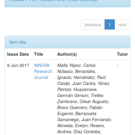
previous
1
next
Item hits:
Issue Date
Title
Author(s)
Tutor
6-Jun-2017
INNOVA
Mafla Yépez, Carlos
-
Research
Nolasco; Benavides,
Journal
Ignacio; Hernández, Paúl;
Clavijo, Juan Carlos; Yánez,
Patricio; Huayamave,
Germán Gerson; Trelles
Zambrano, César Augusto;
Bravo Guerrero, Fabián
Eugenio; Barrazueta
Samaniego, Juan Fernando;
Almeida, Evelyn; Rosero,
Andrea; Díaz Córdoba,