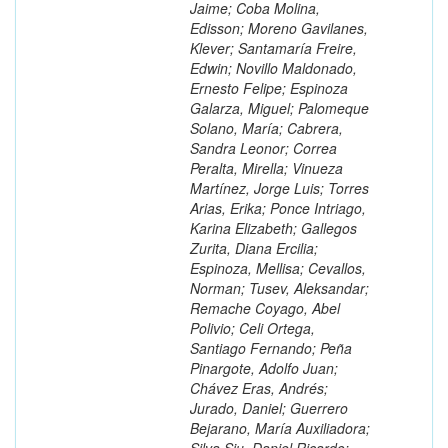
Jaime; Coba Molina,
Edisson; Moreno Gavilanes,
Klever; Santamaría Freire,
Edwin; Novillo Maldonado,
Ernesto Felipe; Espinoza
Galarza, Miguel; Palomeque
Solano, María; Cabrera,
Sandra Leonor; Correa
Peralta, Mirella; Vinueza
Martínez, Jorge Luis; Torres
Arias, Erika; Ponce Intriago,
Karina Elizabeth; Gallegos
Zurita, Diana Ercilia;
Espinoza, Mellisa; Cevallos,
Norman; Tusev, Aleksandar;
Remache Coyago, Abel
Polivio; Celi Ortega,
Santiago Fernando; Peña
Pinargote, Adolfo Juan;
Chávez Eras, Andrés;
Jurado, Daniel; Guerrero
Bejarano, María Auxiliadora;
Silva Siu, Daniel Ricardo;