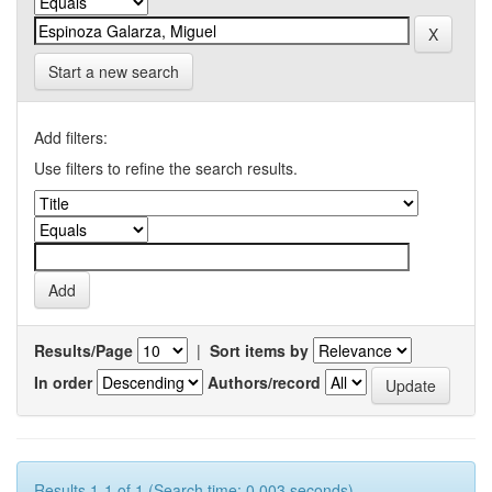
Start a new search
Add filters:
Use filters to refine the search results.
Results/Page
|
Sort items by
In order
Authors/record
Results 1-1 of 1 (Search time: 0.003 seconds).