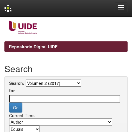
Skip
navigation
Repositorio Digital UIDE
Search
Search:
for
Current filters: