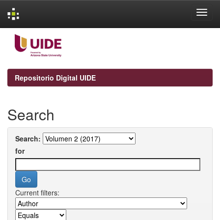
Skip
navigation
Repositorio Digital UIDE
Search
Search:
for
Current filters: