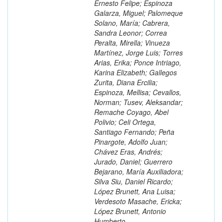
Ernesto Felipe; Espinoza
Galarza, Miguel; Palomeque
Solano, María; Cabrera,
Sandra Leonor; Correa
Peralta, Mirella; Vinueza
Martínez, Jorge Luis; Torres
Arias, Erika; Ponce Intriago,
Karina Elizabeth; Gallegos
Zurita, Diana Ercilia;
Espinoza, Mellisa; Cevallos,
Norman; Tusev, Aleksandar;
Remache Coyago, Abel
Polivio; Celi Ortega,
Santiago Fernando; Peña
Pinargote, Adolfo Juan;
Chávez Eras, Andrés;
Jurado, Daniel; Guerrero
Bejarano, María Auxiliadora;
Silva Siu, Daniel Ricardo;
López Brunett, Ana Luisa;
Verdesoto Masache, Ericka;
López Brunett, Antonio
Humberto