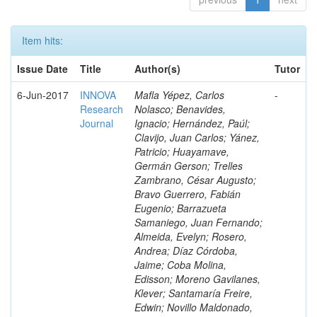
Item hits:
Issue Date
Title
Author(s)
Tutor
6-Jun-2017
INNOVA
Mafla Yépez, Carlos
-
Research
Nolasco; Benavides,
Journal
Ignacio; Hernández, Paúl;
Clavijo, Juan Carlos; Yánez,
Patricio; Huayamave,
Germán Gerson; Trelles
Zambrano, César Augusto;
Bravo Guerrero, Fabián
Eugenio; Barrazueta
Samaniego, Juan Fernando;
Almeida, Evelyn; Rosero,
Andrea; Díaz Córdoba,
Jaime; Coba Molina,
Edisson; Moreno Gavilanes,
Klever; Santamaría Freire,
Edwin; Novillo Maldonado,