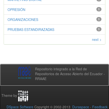
OPRESIÓN
1
ORGANIZACIONES
1
PRUEBAS ESTANDIRAZADAS
1
next >
Repositorio integrado a la Red de
Repositorios de Acceso Abierto del Ecuador -
RRAAE
Theme by
DSpace Software
Copyright © 2002-2013
Duraspace
-
Feedback