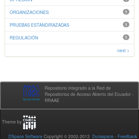
ORGANIZACIONES
1
PRUEBAS ESTANDIRAZADAS
1
REGULACIÓN
1
next >
Repositorio integrado a la Red de
Repositorios de Acceso Abierto del Ecuador -
RRAAE
Theme by
DSpace Software
Copyright © 2002-2013
Duraspace
-
Feedback