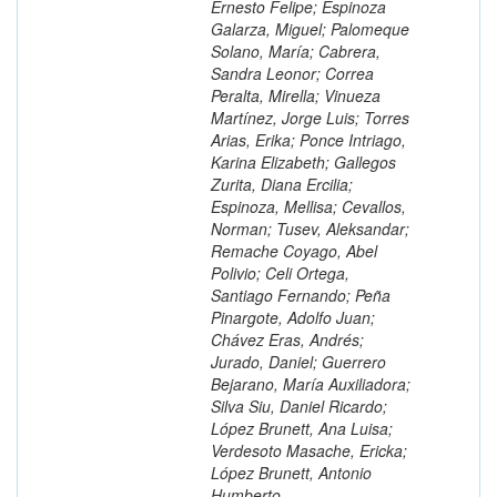
Ernesto Felipe; Espinoza
Galarza, Miguel; Palomeque
Solano, María; Cabrera,
Sandra Leonor; Correa
Peralta, Mirella; Vinueza
Martínez, Jorge Luis; Torres
Arias, Erika; Ponce Intriago,
Karina Elizabeth; Gallegos
Zurita, Diana Ercilia;
Espinoza, Mellisa; Cevallos,
Norman; Tusev, Aleksandar;
Remache Coyago, Abel
Polivio; Celi Ortega,
Santiago Fernando; Peña
Pinargote, Adolfo Juan;
Chávez Eras, Andrés;
Jurado, Daniel; Guerrero
Bejarano, María Auxiliadora;
Silva Siu, Daniel Ricardo;
López Brunett, Ana Luisa;
Verdesoto Masache, Ericka;
López Brunett, Antonio
Humberto