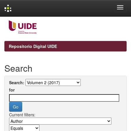
Skip
navigation
Repositorio Digital UIDE
Search
Search:
for
Current filters: