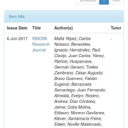
Item hits:
Issue Date
Title
Author(s)
Tutor
6-Jun-2017
INNOVA
Mafla Yépez, Carlos
-
Research
Nolasco; Benavides,
Journal
Ignacio; Hernández, Paúl;
Clavijo, Juan Carlos; Yánez,
Patricio; Huayamave,
Germán Gerson; Trelles
Zambrano, César Augusto;
Bravo Guerrero, Fabián
Eugenio; Barrazueta
Samaniego, Juan Fernando;
Almeida, Evelyn; Rosero,
Andrea; Díaz Córdoba,
Jaime; Coba Molina,
Edisson; Moreno Gavilanes,
Klever; Santamaría Freire,
Edwin; Novillo Maldonado,