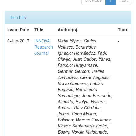
Item hits:
Issue Date
Title
Author(s)
Tutor
6-Jun-2017
INNOVA
Mafla Yépez, Carlos
-
Research
Nolasco; Benavides,
Journal
Ignacio; Hernández, Paúl;
Clavijo, Juan Carlos; Yánez,
Patricio; Huayamave,
Germán Gerson; Trelles
Zambrano, César Augusto;
Bravo Guerrero, Fabián
Eugenio; Barrazueta
Samaniego, Juan Fernando;
Almeida, Evelyn; Rosero,
Andrea; Díaz Córdoba,
Jaime; Coba Molina,
Edisson; Moreno Gavilanes,
Klever; Santamaría Freire,
Edwin; Novillo Maldonado,