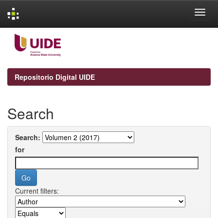
Skip
navigation
Repositorio Digital UIDE
Search
Search:
for
Current filters: