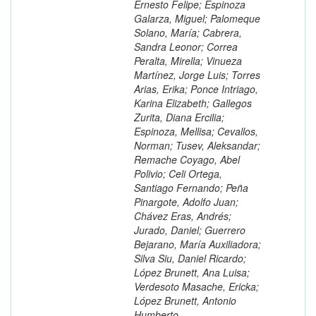
Ernesto Felipe; Espinoza
Galarza, Miguel; Palomeque
Solano, María; Cabrera,
Sandra Leonor; Correa
Peralta, Mirella; Vinueza
Martínez, Jorge Luis; Torres
Arias, Erika; Ponce Intriago,
Karina Elizabeth; Gallegos
Zurita, Diana Ercilia;
Espinoza, Mellisa; Cevallos,
Norman; Tusev, Aleksandar;
Remache Coyago, Abel
Polivio; Celi Ortega,
Santiago Fernando; Peña
Pinargote, Adolfo Juan;
Chávez Eras, Andrés;
Jurado, Daniel; Guerrero
Bejarano, María Auxiliadora;
Silva Siu, Daniel Ricardo;
López Brunett, Ana Luisa;
Verdesoto Masache, Ericka;
López Brunett, Antonio
Humberto