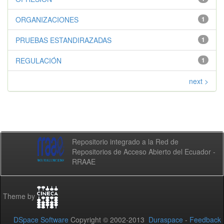
ORGANIZACIONES
1
PRUEBAS ESTANDIRAZADAS
1
REGULACIÓN
1
next >
Repositorio integrado a la Red de
Repositorios de Acceso Abierto del Ecuador -
RRAAE
Theme by
DSpace Software
Copyright © 2002-2013
Duraspace
-
Feedback