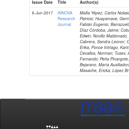
Issue Date
Title
Author(s)
6-Jun-2017
INNOVA
Mafla Yépez, Carlos Nolasc
Research
Patricio; Huayamave, Ger
Journal
Fabián Eugenio; Barrazuet
Díaz Córdoba, Jaime; Coba
Edwin; Novillo Maldonado,
Cabrera, Sandra Leonor; Co
Erika; Ponce Intriago, Kari
Cevallos, Norman; Tusev, 
Fernando; Peña Pinargote,
Bejarano, María Auxiliador
Masache, Ericka; López Br