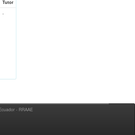
Tutor
-
l Ecuador - RRAAE