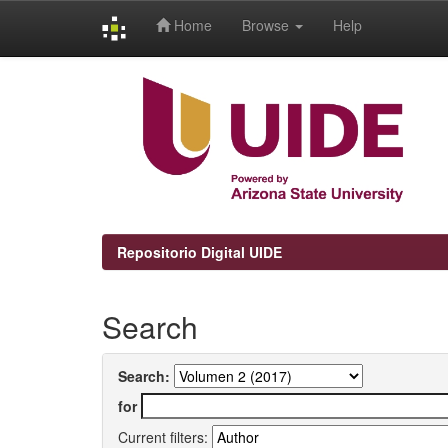
Home
Browse
Help
Skip
navigation
Repositorio Digital UIDE
Search
Search:
for
Current filters: