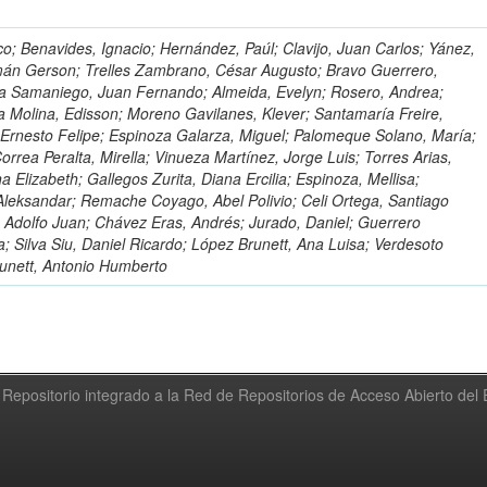
o; Benavides, Ignacio; Hernández, Paúl; Clavijo, Juan Carlos; Yánez,
mán Gerson; Trelles Zambrano, César Augusto; Bravo Guerrero,
a Samaniego, Juan Fernando; Almeida, Evelyn; Rosero, Andrea;
 Molina, Edisson; Moreno Gavilanes, Klever; Santamaría Freire,
 Ernesto Felipe; Espinoza Galarza, Miguel; Palomeque Solano, María;
rrea Peralta, Mirella; Vinueza Martínez, Jorge Luis; Torres Arias,
na Elizabeth; Gallegos Zurita, Diana Ercilia; Espinoza, Mellisa;
Aleksandar; Remache Coyago, Abel Polivio; Celi Ortega, Santiago
 Adolfo Juan; Chávez Eras, Andrés; Jurado, Daniel; Guerrero
a; Silva Siu, Daniel Ricardo; López Brunett, Ana Luisa; Verdesoto
unett, Antonio Humberto
Repositorio integrado a la Red de Repositorios de Acceso Abierto de