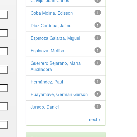
Clavijo, Juan Carlos
1
Coba Molina, Edisson
1
Díaz Córdoba, Jaime
1
Espinoza Galarza, Miguel
1
Espinoza, Mellisa
1
Guerrero Bejarano, María
1
Auxiliadora
Hernández, Paúl
1
Huayamave, Germán Gerson
1
Jurado, Daniel
1
next >