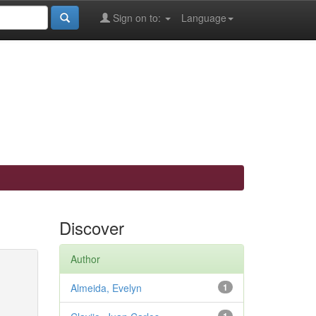
Sign on to:
Language
Discover
Author
Almeida, Evelyn
1