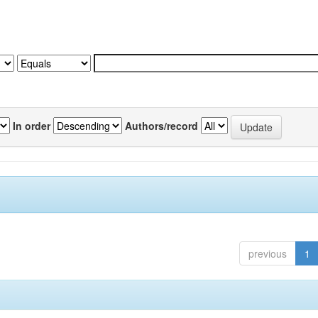
In order
Authors/record
previous
1