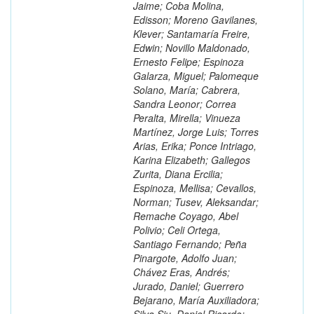
Jaime; Coba Molina,
Edisson; Moreno Gavilanes,
Klever; Santamaría Freire,
Edwin; Novillo Maldonado,
Ernesto Felipe; Espinoza
Galarza, Miguel; Palomeque
Solano, María; Cabrera,
Sandra Leonor; Correa
Peralta, Mirella; Vinueza
Martínez, Jorge Luis; Torres
Arias, Erika; Ponce Intriago,
Karina Elizabeth; Gallegos
Zurita, Diana Ercilia;
Espinoza, Mellisa; Cevallos,
Norman; Tusev, Aleksandar;
Remache Coyago, Abel
Polivio; Celi Ortega,
Santiago Fernando; Peña
Pinargote, Adolfo Juan;
Chávez Eras, Andrés;
Jurado, Daniel; Guerrero
Bejarano, María Auxiliadora;
Silva Siu, Daniel Ricardo;