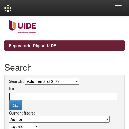
Skip
navigation
Repositorio Digital UIDE
Search
Search:
for
Current filters: