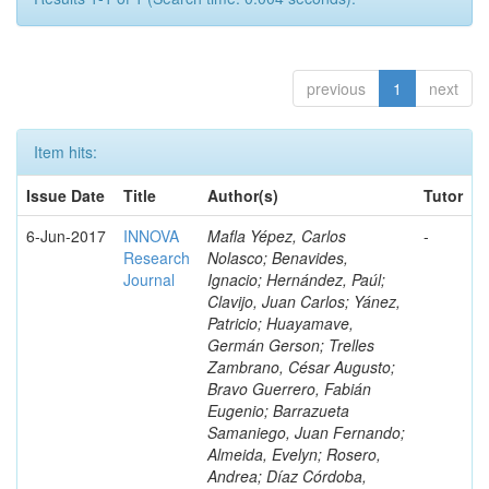
previous
1
next
Item hits:
Issue Date
Title
Author(s)
Tutor
6-Jun-2017
INNOVA
Mafla Yépez, Carlos
-
Research
Nolasco; Benavides,
Journal
Ignacio; Hernández, Paúl;
Clavijo, Juan Carlos; Yánez,
Patricio; Huayamave,
Germán Gerson; Trelles
Zambrano, César Augusto;
Bravo Guerrero, Fabián
Eugenio; Barrazueta
Samaniego, Juan Fernando;
Almeida, Evelyn; Rosero,
Andrea; Díaz Córdoba,