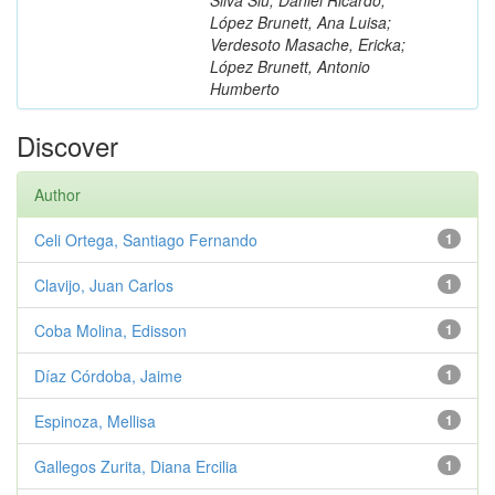
López Brunett, Ana Luisa;
Verdesoto Masache, Ericka;
López Brunett, Antonio
Humberto
Discover
Author
Celi Ortega, Santiago Fernando
1
Clavijo, Juan Carlos
1
Coba Molina, Edisson
1
Díaz Córdoba, Jaime
1
Espinoza, Mellisa
1
Gallegos Zurita, Diana Ercilia
1