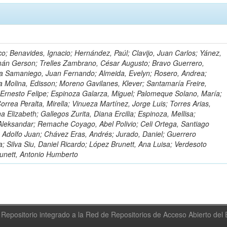
o; Benavides, Ignacio; Hernández, Paúl; Clavijo, Juan Carlos; Yánez,
mán Gerson; Trelles Zambrano, César Augusto; Bravo Guerrero,
a Samaniego, Juan Fernando; Almeida, Evelyn; Rosero, Andrea;
 Molina, Edisson; Moreno Gavilanes, Klever; Santamaría Freire,
 Ernesto Felipe; Espinoza Galarza, Miguel; Palomeque Solano, María;
rrea Peralta, Mirella; Vinueza Martínez, Jorge Luis; Torres Arias,
na Elizabeth; Gallegos Zurita, Diana Ercilia; Espinoza, Mellisa;
Aleksandar; Remache Coyago, Abel Polivio; Celi Ortega, Santiago
 Adolfo Juan; Chávez Eras, Andrés; Jurado, Daniel; Guerrero
a; Silva Siu, Daniel Ricardo; López Brunett, Ana Luisa; Verdesoto
unett, Antonio Humberto
Repositorio integrado a la Red de Repositorios de Acceso Abierto de