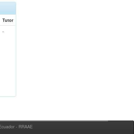
Tutor
-
l Ecuador - RRAAE