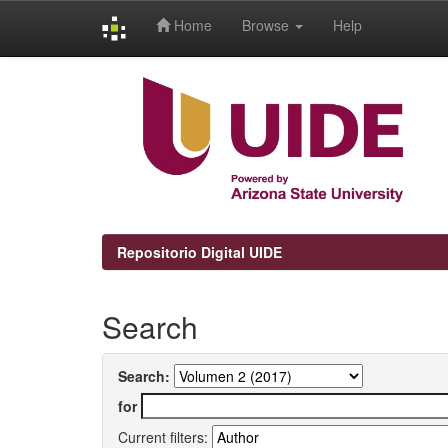
Home
Browse
Help
Skip
navigation
Repositorio Digital UIDE
Search
Search:
for
Current filters: