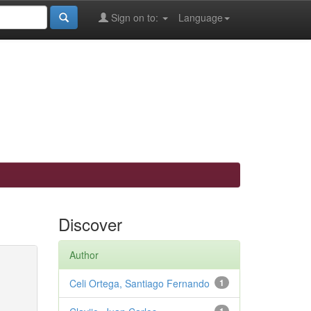
Sign on to:
Language
Discover
Author
Celi Ortega, Santiago Fernando
1