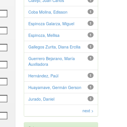
Clavijo, Juan Carlos
1
Coba Molina, Edisson
1
Espinoza Galarza, Miguel
1
Espinoza, Mellisa
1
Gallegos Zurita, Diana Ercilia
1
Guerrero Bejarano, María
1
Auxiliadora
Hernández, Paúl
1
Huayamave, Germán Gerson
1
Jurado, Daniel
1
next >