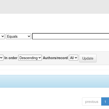
In order
Authors/record
previous
1