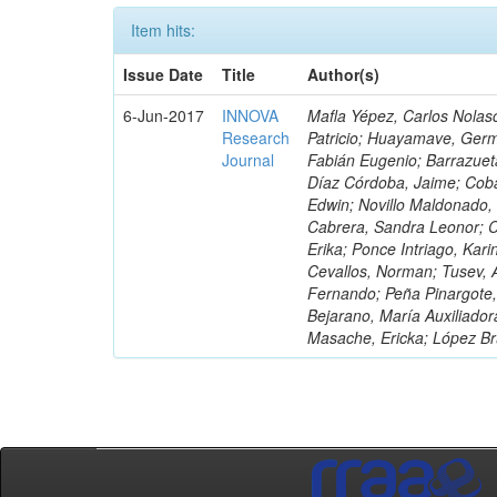
Item hits:
Issue Date
Title
Author(s)
6-Jun-2017
INNOVA
Mafla Yépez, Carlos Nolasc
Research
Patricio; Huayamave, Ger
Journal
Fabián Eugenio; Barrazuet
Díaz Córdoba, Jaime; Coba
Edwin; Novillo Maldonado,
Cabrera, Sandra Leonor; Co
Erika; Ponce Intriago, Kari
Cevallos, Norman; Tusev, 
Fernando; Peña Pinargote,
Bejarano, María Auxiliador
Masache, Ericka; López Br