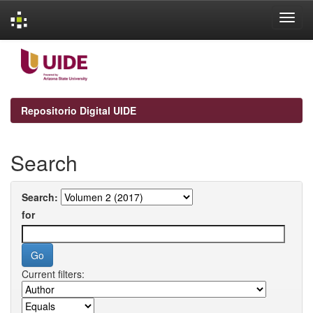
Skip
navigation
Repositorio Digital UIDE
Search
Search:
for
Current filters: