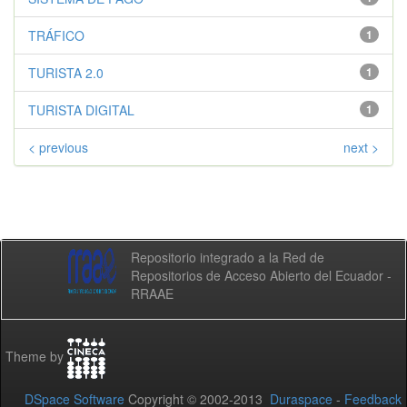
TRÁFICO
1
TURISTA 2.0
1
TURISTA DIGITAL
1
< previous
next >
Repositorio integrado a la Red de
Repositorios de Acceso Abierto del Ecuador -
RRAAE
Theme by
DSpace Software
Copyright © 2002-2013
Duraspace
-
Feedback