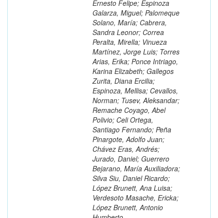
Ernesto Felipe; Espinoza
Galarza, Miguel; Palomeque
Solano, María; Cabrera,
Sandra Leonor; Correa
Peralta, Mirella; Vinueza
Martínez, Jorge Luis; Torres
Arias, Erika; Ponce Intriago,
Karina Elizabeth; Gallegos
Zurita, Diana Ercilia;
Espinoza, Mellisa; Cevallos,
Norman; Tusev, Aleksandar;
Remache Coyago, Abel
Polivio; Celi Ortega,
Santiago Fernando; Peña
Pinargote, Adolfo Juan;
Chávez Eras, Andrés;
Jurado, Daniel; Guerrero
Bejarano, María Auxiliadora;
Silva Siu, Daniel Ricardo;
López Brunett, Ana Luisa;
Verdesoto Masache, Ericka;
López Brunett, Antonio
Humberto