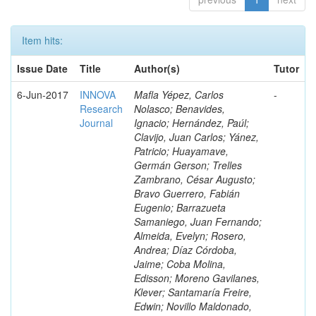
Item hits:
Issue Date
Title
Author(s)
Tutor
6-Jun-2017
INNOVA
Mafla Yépez, Carlos
-
Research
Nolasco; Benavides,
Journal
Ignacio; Hernández, Paúl;
Clavijo, Juan Carlos; Yánez,
Patricio; Huayamave,
Germán Gerson; Trelles
Zambrano, César Augusto;
Bravo Guerrero, Fabián
Eugenio; Barrazueta
Samaniego, Juan Fernando;
Almeida, Evelyn; Rosero,
Andrea; Díaz Córdoba,
Jaime; Coba Molina,
Edisson; Moreno Gavilanes,
Klever; Santamaría Freire,
Edwin; Novillo Maldonado,