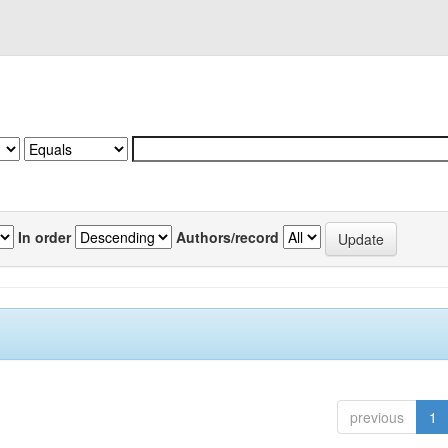
In order
Authors/record
previous
1