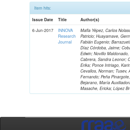
Item hits:
Issue Date
Title
Author(s)
6-Jun-2017
INNOVA
Mafla Yépez, Carlos Nolasc
Research
Patricio; Huayamave, Ger
Journal
Fabián Eugenio; Barrazuet
Díaz Córdoba, Jaime; Coba
Edwin; Novillo Maldonado,
Cabrera, Sandra Leonor; Co
Erika; Ponce Intriago, Kari
Cevallos, Norman; Tusev, 
Fernando; Peña Pinargote,
Bejarano, María Auxiliador
Masache, Ericka; López Br