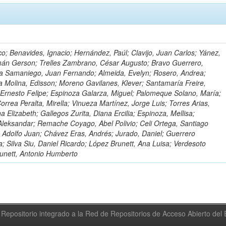
o; Benavides, Ignacio; Hernández, Paúl; Clavijo, Juan Carlos; Yánez,
mán Gerson; Trelles Zambrano, César Augusto; Bravo Guerrero,
a Samaniego, Juan Fernando; Almeida, Evelyn; Rosero, Andrea;
 Molina, Edisson; Moreno Gavilanes, Klever; Santamaría Freire,
 Ernesto Felipe; Espinoza Galarza, Miguel; Palomeque Solano, María;
rrea Peralta, Mirella; Vinueza Martínez, Jorge Luis; Torres Arias,
na Elizabeth; Gallegos Zurita, Diana Ercilia; Espinoza, Mellisa;
Aleksandar; Remache Coyago, Abel Polivio; Celi Ortega, Santiago
 Adolfo Juan; Chávez Eras, Andrés; Jurado, Daniel; Guerrero
a; Silva Siu, Daniel Ricardo; López Brunett, Ana Luisa; Verdesoto
unett, Antonio Humberto
Repositorio integrado a la Red de Repositorios de Acceso Abierto de