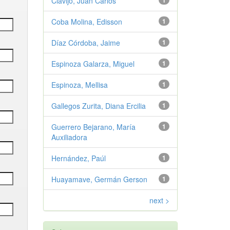
Clavijo, Juan Carlos
1
Coba Molina, Edisson
1
Díaz Córdoba, Jaime
1
Espinoza Galarza, Miguel
1
Espinoza, Mellisa
1
Gallegos Zurita, Diana Ercilia
1
Guerrero Bejarano, María
1
Auxiliadora
Hernández, Paúl
1
Huayamave, Germán Gerson
1
next >