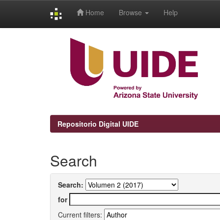
Home
Browse
Help
Skip
navigation
Repositorio Digital UIDE
Search
Search:
for
Current filters: