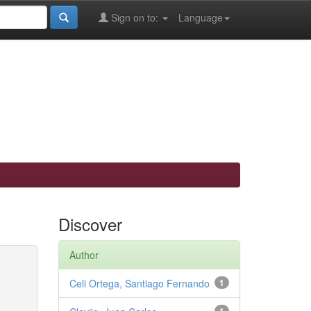
Sign on to:
Language
Discover
Author
Celi Ortega, Santiago Fernando
1