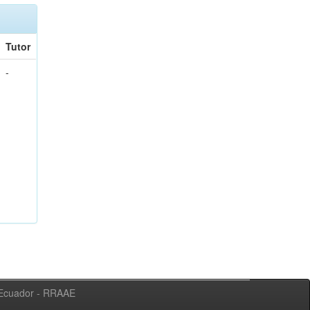
Tutor
-
l Ecuador - RRAAE