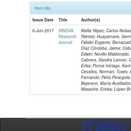
Item hits:
Issue Date
Title
Author(s)
6-Jun-2017
INNOVA
Mafla Yépez, Carlos Nolasc
Research
Patricio; Huayamave, Ger
Journal
Fabián Eugenio; Barrazuet
Díaz Córdoba, Jaime; Coba
Edwin; Novillo Maldonado,
Cabrera, Sandra Leonor; Co
Erika; Ponce Intriago, Kari
Cevallos, Norman; Tusev, 
Fernando; Peña Pinargote,
Bejarano, María Auxiliador
Masache, Ericka; López Br