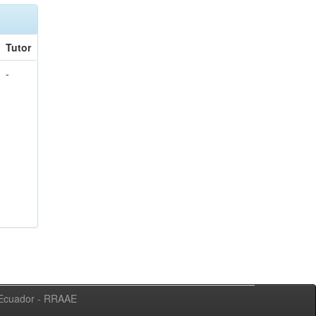
Tutor
-
l Ecuador - RRAAE