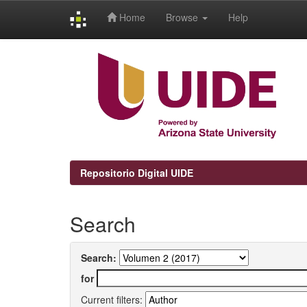
Home
Browse
Help
Skip
navigation
Repositorio Digital UIDE
Search
Search:
for
Current filters: