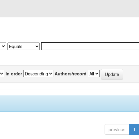
In order
Authors/record
previous
1