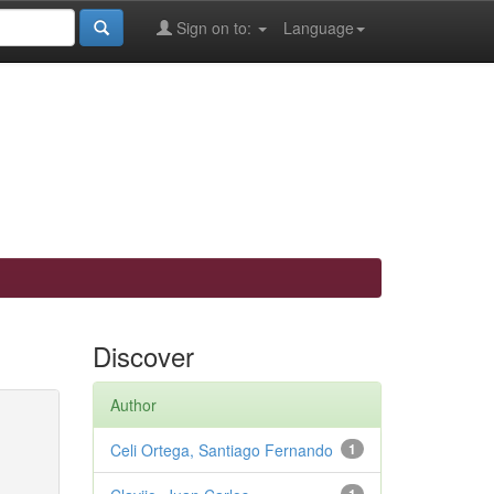
Sign on to:
Language
Discover
Author
Celi Ortega, Santiago Fernando
1