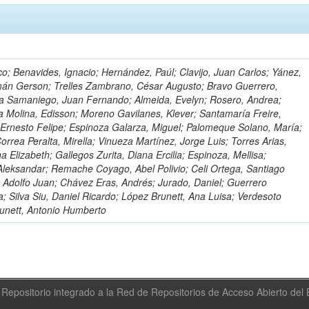
o; Benavides, Ignacio; Hernández, Paúl; Clavijo, Juan Carlos; Yánez,
mán Gerson; Trelles Zambrano, César Augusto; Bravo Guerrero,
a Samaniego, Juan Fernando; Almeida, Evelyn; Rosero, Andrea;
 Molina, Edisson; Moreno Gavilanes, Klever; Santamaría Freire,
 Ernesto Felipe; Espinoza Galarza, Miguel; Palomeque Solano, María;
rrea Peralta, Mirella; Vinueza Martínez, Jorge Luis; Torres Arias,
na Elizabeth; Gallegos Zurita, Diana Ercilia; Espinoza, Mellisa;
Aleksandar; Remache Coyago, Abel Polivio; Celi Ortega, Santiago
 Adolfo Juan; Chávez Eras, Andrés; Jurado, Daniel; Guerrero
a; Silva Siu, Daniel Ricardo; López Brunett, Ana Luisa; Verdesoto
unett, Antonio Humberto
Repositorio integrado a la Red de Repositorios de Acceso Abierto de