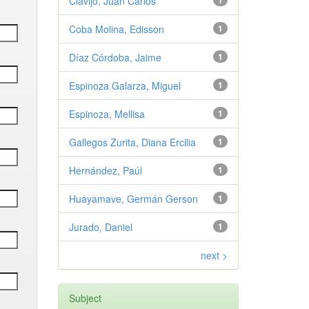
Clavijo, Juan Carlos
1
Coba Molina, Edisson
1
Díaz Córdoba, Jaime
1
Espinoza Galarza, Miguel
1
Espinoza, Mellisa
1
Gallegos Zurita, Diana Ercilia
1
Hernández, Paúl
1
Huayamave, Germán Gerson
1
Jurado, Daniel
1
next >
Subject