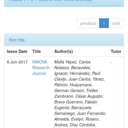
previous
1
next
Item hits:
Issue Date
Title
Author(s)
Tutor
6-Jun-2017
INNOVA
Mafla Yépez, Carlos
-
Research
Nolasco; Benavides,
Journal
Ignacio; Hernández, Paúl;
Clavijo, Juan Carlos; Yánez,
Patricio; Huayamave,
Germán Gerson; Trelles
Zambrano, César Augusto;
Bravo Guerrero, Fabián
Eugenio; Barrazueta
Samaniego, Juan Fernando;
Almeida, Evelyn; Rosero,
Andrea; Díaz Córdoba,