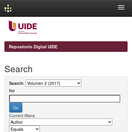
Skip
navigation
Repositorio Digital UIDE
Search
Search:
for
Current filters: