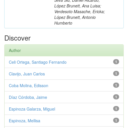
López Brunett, Ana Luisa;
Verdesoto Masache, Ericka;
López Brunett, Antonio
Humberto
Discover
Author
Celi Ortega, Santiago Fernando
1
Clavijo, Juan Carlos
1
Coba Molina, Edisson
1
Díaz Córdoba, Jaime
1
Espinoza Galarza, Miguel
1
Espinoza, Mellisa
1