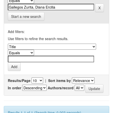
Start a new search
Add filters:
Use filters to refine the search results.
Results/Page
|
Sort items by
In order
Authors/record
Results 1-1 of 1 (Search time: 0.003 seconds).