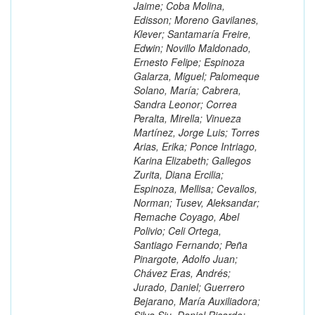
Jaime; Coba Molina,
Edisson; Moreno Gavilanes,
Klever; Santamaría Freire,
Edwin; Novillo Maldonado,
Ernesto Felipe; Espinoza
Galarza, Miguel; Palomeque
Solano, María; Cabrera,
Sandra Leonor; Correa
Peralta, Mirella; Vinueza
Martínez, Jorge Luis; Torres
Arias, Erika; Ponce Intriago,
Karina Elizabeth; Gallegos
Zurita, Diana Ercilia;
Espinoza, Mellisa; Cevallos,
Norman; Tusev, Aleksandar;
Remache Coyago, Abel
Polivio; Celi Ortega,
Santiago Fernando; Peña
Pinargote, Adolfo Juan;
Chávez Eras, Andrés;
Jurado, Daniel; Guerrero
Bejarano, María Auxiliadora;
Silva Siu, Daniel Ricardo;