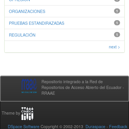
ORGANIZACIONES
1
PRUEBAS ESTANDIRAZADAS
1
REGULACIÓN
1
next >
Repositorio integrado a la Red de
Repositorios de Acceso Abierto del Ecuador -
RRAAE
Theme by
DSpace Software
Copyright © 2002-2013
Duraspace
-
Feedback