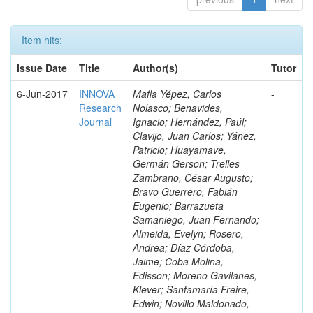
Item hits:
Issue Date
Title
Author(s)
Tutor
6-Jun-2017
INNOVA
Mafla Yépez, Carlos
-
Research
Nolasco; Benavides,
Journal
Ignacio; Hernández, Paúl;
Clavijo, Juan Carlos; Yánez,
Patricio; Huayamave,
Germán Gerson; Trelles
Zambrano, César Augusto;
Bravo Guerrero, Fabián
Eugenio; Barrazueta
Samaniego, Juan Fernando;
Almeida, Evelyn; Rosero,
Andrea; Díaz Córdoba,
Jaime; Coba Molina,
Edisson; Moreno Gavilanes,
Klever; Santamaría Freire,
Edwin; Novillo Maldonado,