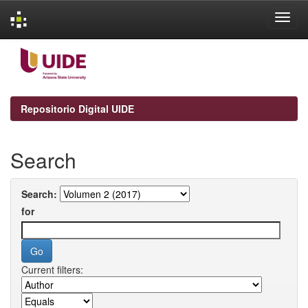
Skip
navigation
Repositorio Digital UIDE
Search
Search:
for
Current filters: