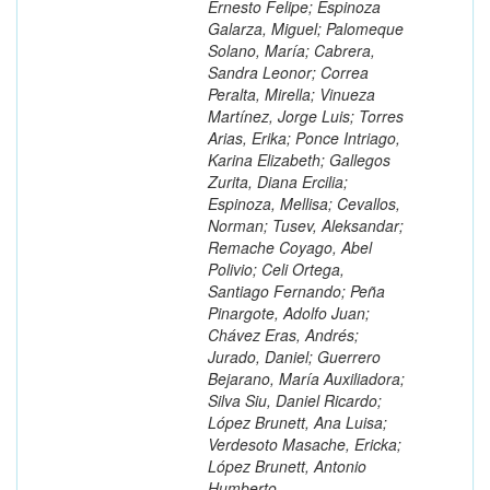
Ernesto Felipe; Espinoza
Galarza, Miguel; Palomeque
Solano, María; Cabrera,
Sandra Leonor; Correa
Peralta, Mirella; Vinueza
Martínez, Jorge Luis; Torres
Arias, Erika; Ponce Intriago,
Karina Elizabeth; Gallegos
Zurita, Diana Ercilia;
Espinoza, Mellisa; Cevallos,
Norman; Tusev, Aleksandar;
Remache Coyago, Abel
Polivio; Celi Ortega,
Santiago Fernando; Peña
Pinargote, Adolfo Juan;
Chávez Eras, Andrés;
Jurado, Daniel; Guerrero
Bejarano, María Auxiliadora;
Silva Siu, Daniel Ricardo;
López Brunett, Ana Luisa;
Verdesoto Masache, Ericka;
López Brunett, Antonio
Humberto