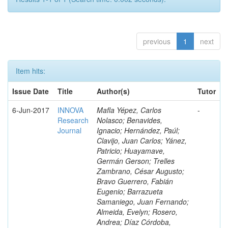
previous
1
next
Item hits:
Issue Date
Title
Author(s)
Tutor
6-Jun-2017
INNOVA
Mafla Yépez, Carlos
-
Research
Nolasco; Benavides,
Journal
Ignacio; Hernández, Paúl;
Clavijo, Juan Carlos; Yánez,
Patricio; Huayamave,
Germán Gerson; Trelles
Zambrano, César Augusto;
Bravo Guerrero, Fabián
Eugenio; Barrazueta
Samaniego, Juan Fernando;
Almeida, Evelyn; Rosero,
Andrea; Díaz Córdoba,