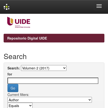
Skip
navigation
Repositorio Digital UIDE
Search
Search:
for
Current filters: