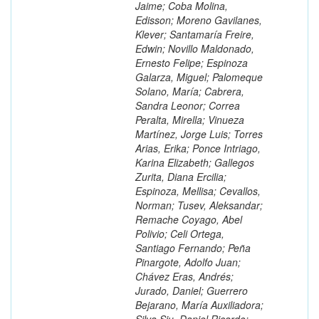
Jaime; Coba Molina,
Edisson; Moreno Gavilanes,
Klever; Santamaría Freire,
Edwin; Novillo Maldonado,
Ernesto Felipe; Espinoza
Galarza, Miguel; Palomeque
Solano, María; Cabrera,
Sandra Leonor; Correa
Peralta, Mirella; Vinueza
Martínez, Jorge Luis; Torres
Arias, Erika; Ponce Intriago,
Karina Elizabeth; Gallegos
Zurita, Diana Ercilia;
Espinoza, Mellisa; Cevallos,
Norman; Tusev, Aleksandar;
Remache Coyago, Abel
Polivio; Celi Ortega,
Santiago Fernando; Peña
Pinargote, Adolfo Juan;
Chávez Eras, Andrés;
Jurado, Daniel; Guerrero
Bejarano, María Auxiliadora;
Silva Siu, Daniel Ricardo;