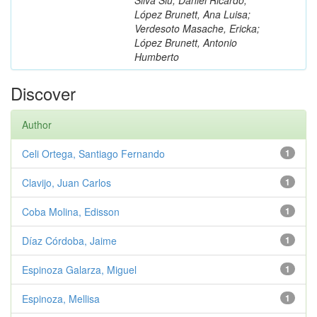
López Brunett, Ana Luisa;
Verdesoto Masache, Ericka;
López Brunett, Antonio
Humberto
Discover
Author
Celi Ortega, Santiago Fernando
1
Clavijo, Juan Carlos
1
Coba Molina, Edisson
1
Díaz Córdoba, Jaime
1
Espinoza Galarza, Miguel
1
Espinoza, Mellisa
1