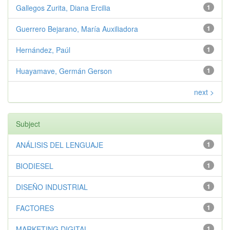
Gallegos Zurita, Diana Ercilia
1
Guerrero Bejarano, María Auxiliadora
1
Hernández, Paúl
1
Huayamave, Germán Gerson
1
next >
Subject
ANÁLISIS DEL LENGUAJE
1
BIODIESEL
1
DISEÑO INDUSTRIAL
1
FACTORES
1
MARKETING DIGITAL
1